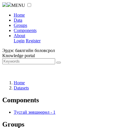
MENU
Home
Data
Groups
Components
About
Login
Register
Эрдэс баялгийн боловсрол
Knowledge portal
Home
Datasets
Components
Тусгай зөвшөөрөл
-
1
Groups