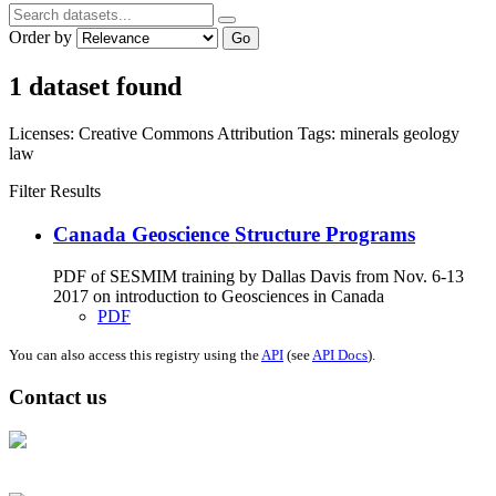
Order by
Go
1 dataset found
Licenses:
Creative Commons Attribution
Tags:
minerals
geology
law
Filter Results
Canada Geoscience Structure Programs
PDF of SESMIM training by Dallas Davis from Nov. 6-13
2017 on introduction to Geosciences in Canada
PDF
You can also access this registry using the
API
(see
API Docs
).
Contact us
Address: Ашигт малтмал, газрын тосны газар, Монгол Улс, Улаанбаатар
хот 15170, Чингэлтэй дүүрэг, Барилгачдын талбай-3, Засгийн газрын XII
байр, баруун жигүүр