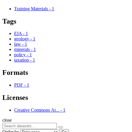
Training Materials
-
1
Tags
EIA
-
1
geology
-
1
law
-
1
minerals
-
1
policy
-
1
taxation
-
1
Formats
PDF
-
1
Licenses
Creative Commons At...
-
1
close
Order by