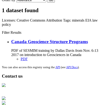
Go
1 dataset found
Licenses:
Creative Commons Attribution
Tags:
minerals
EIA
law
policy
Filter Results
Canada Geoscience Structure Programs
PDF of SESMIM training by Dallas Davis from Nov. 6-13
2017 on introduction to Geosciences in Canada
PDF
You can also access this registry using the
API
(see
API Docs
).
Contact us
Address: Ашигт малтмал, газрын тосны газар, Монгол Улс, Улаанбаатар
хот 15170, Чингэлтэй дүүрэг, Барилгачдын талбай-3, Засгийн газрын XII
байр, баруун жигүүр
Факс: 976-11-310370
Вэб админ: 976-51-263915