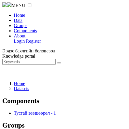
MENU
Home
Data
Groups
Components
About
Login
Register
Эрдэс баялгийн боловсрол
Knowledge portal
Home
Datasets
Components
Тусгай зөвшөөрөл
-
1
Groups