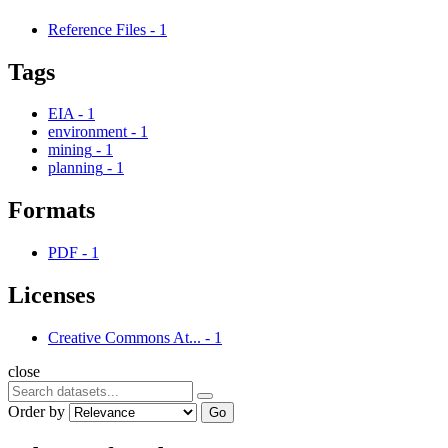
Reference Files
-
1
Tags
EIA
-
1
environment
-
1
mining
-
1
planning
-
1
Formats
PDF
-
1
Licenses
Creative Commons At...
-
1
close
Order by
Go