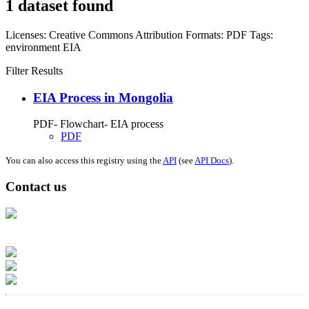
1 dataset found
Licenses:
Creative Commons Attribution
Formats:
PDF
Tags:
environment
EIA
Filter Results
EIA Process in Mongolia
PDF- Flowchart- EIA process
PDF
You can also access this registry using the
API
(see
API Docs
).
Contact us
Address: Ашигт малтмал, газрын тосны газар, Монгол Улс, Улаанбаатар
хот 15170, Чингэлтэй дүүрэг, Барилгачдын талбай-3, Засгийн газрын XII
байр, баруун жигүүр
Факс: 976-11-310370
Вэб админ: 976-51-263915
Цахим шуудан: info@mrpam.gov.mn