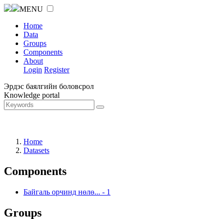
MENU
Home
Data
Groups
Components
About
Login
Register
Эрдэс баялгийн боловсрол
Knowledge portal
Home
Datasets
Components
Байгаль орчинд нөлө...
-
1
Groups