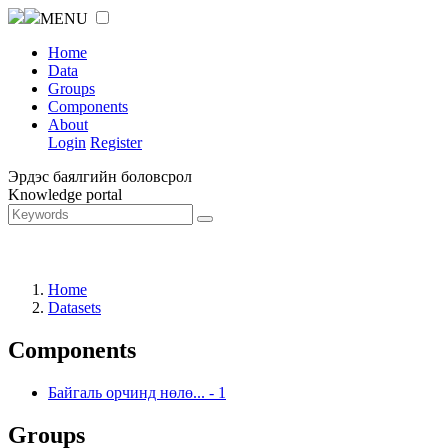
MENU
Home
Data
Groups
Components
About
Login
Register
Эрдэс баялгийн боловсрол
Knowledge portal
Home
Datasets
Components
Байгаль орчинд нөлө...
-
1
Groups