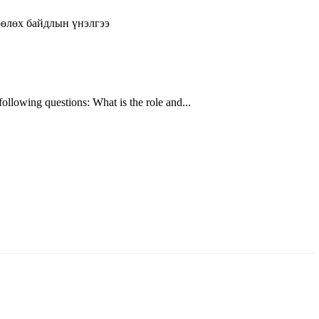
өөлөх байдлын үнэлгээ
ollowing questions: What is the role and...
аруун жигүүр