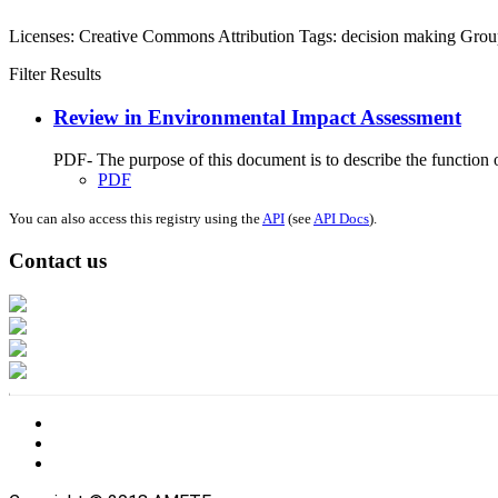
Licenses:
Creative Commons Attribution
Tags:
decision making
Grou
Filter Results
Review in Environmental Impact Assessment
PDF- The purpose of this document is to describe the function o
PDF
You can also access this registry using the
API
(see
API Docs
).
Contact us
Address: Ашигт малтмал, газрын тосны газар, Монгол Улс, Улаанбаатар хо
Факс: 976-11-310370
Вэб админ: 976-51-263915
Цахим шуудан: info@mrpam.gov.mn