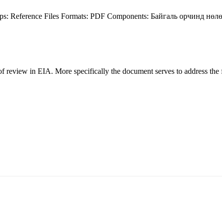
ps:
Reference Files
Formats:
PDF
Components:
Байгаль орчинд нөл
f review in EIA. More specifically the document serves to address the f
т 15170, Чингэлтэй дүүрэг, Барилгачдын талбай-3, Засгийн газрын XII байр, б