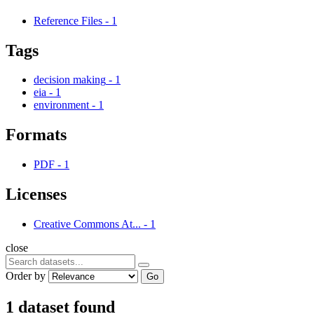
Reference Files
-
1
Tags
decision making
-
1
eia
-
1
environment
-
1
Formats
PDF
-
1
Licenses
Creative Commons At...
-
1
close
Order by
Go
1 dataset found