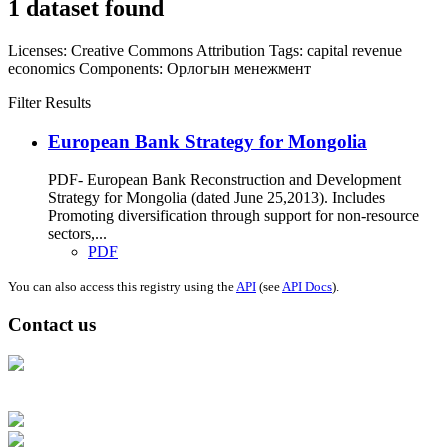
1 dataset found
Licenses:
Creative Commons Attribution
Tags:
capital
revenue
economics
Components:
Орлогын менежмент
Filter Results
European Bank Strategy for Mongolia
PDF- European Bank Reconstruction and Development
Strategy for Mongolia (dated June 25,2013). Includes
Promoting diversification through support for non-resource
sectors,...
PDF
You can also access this registry using the
API
(see
API Docs
).
Contact us
Address: Ашигт малтмал, газрын тосны газар, Монгол Улс, Улаанбаатар
хот 15170, Чингэлтэй дүүрэг, Барилгачдын талбай-3, Засгийн газрын XII
байр, баруун жигүүр
Факс: 976-11-310370
Вэб админ: 976-51-263915