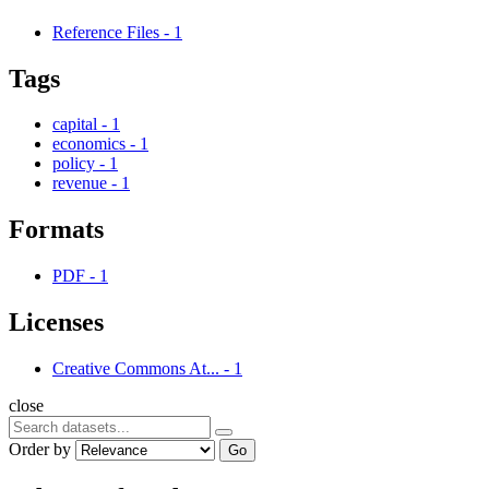
Reference Files
-
1
Tags
capital
-
1
economics
-
1
policy
-
1
revenue
-
1
Formats
PDF
-
1
Licenses
Creative Commons At...
-
1
close
Order by
Go