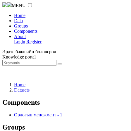
MENU
Home
Data
Groups
Components
About
Login
Register
Эрдэс баялгийн боловсрол
Knowledge portal
Home
Datasets
Components
Орлогын менежмент
-
1
Groups