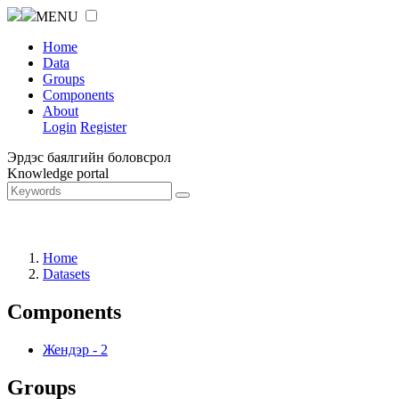
MENU
Home
Data
Groups
Components
About
Login
Register
Эрдэс баялгийн боловсрол
Knowledge portal
Home
Datasets
Components
Жендэр
-
2
Groups