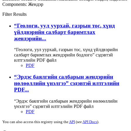
Components:
Жендэр
Filter Results
“Геологи, уул уурхай, газрын тос, хүнд
үйлдвэрийн салбарт баримтлах
жендэрийн...
“Геологи, уул уурхай, газрын тос, хүнд үйлдвэрийн
салбарт баримтлах жендэрийн бодлого” сэдэвтэй
илтгэлийн PDF файл
PDF
“Эрдэс баялгийн салбарын жендэрийн
нөлөөллийн үнэлгээ” сэдэвтэй илтгэлийн
PDF...
“Эрдэс баялгийн салбарын жендэрийн нөлөөллийн
үнэлгээ” сэдэвтэй илтгэлийн PDF файл
PDF
You can also access this registry using the
API
(see
API Docs
).