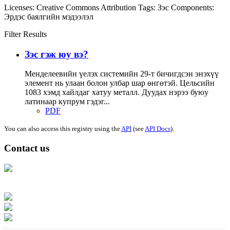
Licenses:
Creative Commons Attribution
Tags:
Зэс
Components:
Эрдэс баялгийн мэдээлэл
Filter Results
Зэс гэж юу вэ?
Менделеевийн үелэх системийн 29-т бичигдсэн энэхүү
элемент нь улаан болон улбар шар өнгөтэй. Цельсийн
1083 хэмд хайлдаг хатуу металл. Дуудах нэрээ буюу
латинаар купрум гэдэг...
PDF
You can also access this registry using the
API
(see
API Docs
).
Contact us
Address: Ашигт малтмал, газрын тосны газар, Монгол Улс, Улаанбаатар
хот 15170, Чингэлтэй дүүрэг, Барилгачдын талбай-3, Засгийн газрын XII
байр, баруун жигүүр
Факс: 976-11-310370
Вэб админ: 976-51-263915
Цахим шуудан: info@mrpam.gov.mn