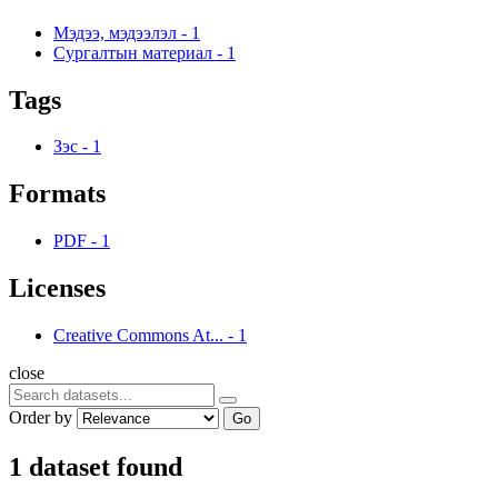
Мэдээ, мэдээлэл
-
1
Сургалтын материал
-
1
Tags
Зэс
-
1
Formats
PDF
-
1
Licenses
Creative Commons At...
-
1
close
Order by
Go
1 dataset found