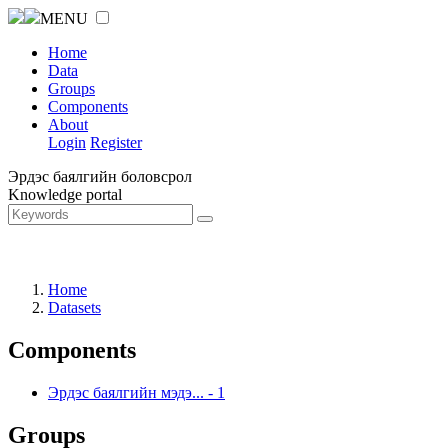
MENU
Home
Data
Groups
Components
About
Login
Register
Эрдэс баялгийн боловсрол
Knowledge portal
Home
Datasets
Components
Эрдэс баялгийн мэдэ...
-
1
Groups