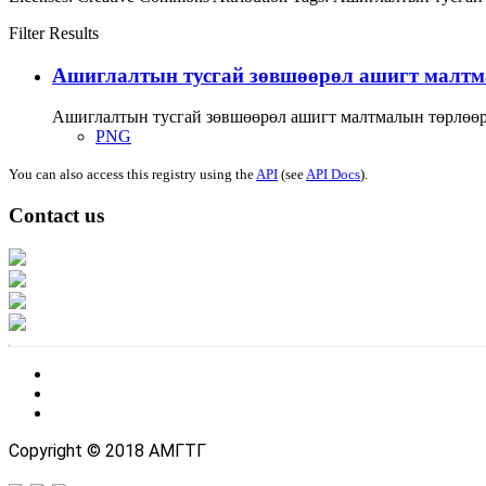
Filter Results
Ашиглалтын тусгай зөвшөөрөл ашигт малтма
Ашиглалтын тусгай зөвшөөрөл ашигт малтмалын төрлөөр 
PNG
You can also access this registry using the
API
(see
API Docs
).
Contact us
Address: Ашигт малтмал, газрын тосны газар, Монгол Улс, Улаанбаатар хо
Факс: 976-11-310370
Вэб админ: 976-51-263915
Цахим шуудан: info@mrpam.gov.mn
Copyright © 2018 АМГТГ