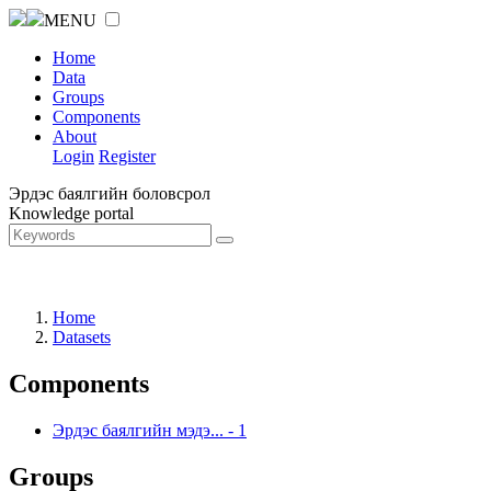
MENU
Home
Data
Groups
Components
About
Login
Register
Эрдэс баялгийн боловсрол
Knowledge portal
Home
Datasets
Components
Эрдэс баялгийн мэдэ...
-
1
Groups