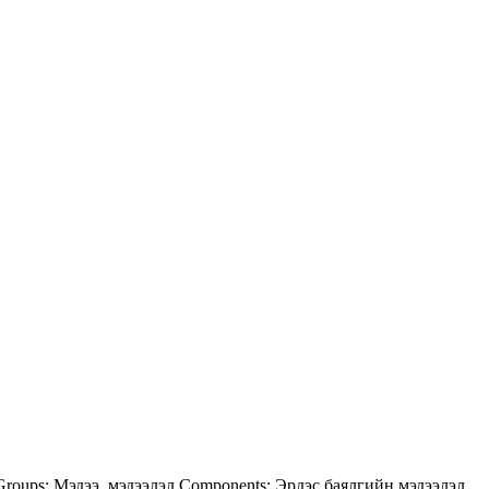
Groups:
Мэдээ, мэдээлэл
Components:
Эрдэс баялгийн мэдээлэл