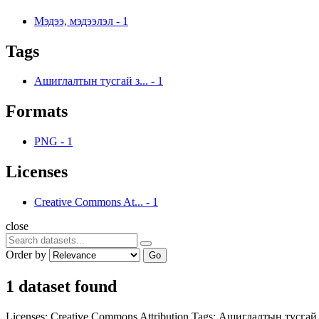
Мэдээ, мэдээлэл
-
1
Tags
Ашиглалтын тусгай з...
-
1
Formats
PNG
-
1
Licenses
Creative Commons At...
-
1
close
Order by
Go
1 dataset found
Licenses:
Creative Commons Attribution
Tags:
Ашиглалтын тусгай 