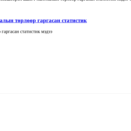
лын төрлөөр гаргасан статистик
гаргасан статистик мэдээ
т 15170, Чингэлтэй дүүрэг, Барилгачдын талбай-3, Засгийн газрын XII байр, б