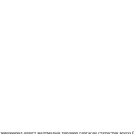
зөвшөөрөл ашигт малтмалын төрлөөр гаргасан статистик мэдээ