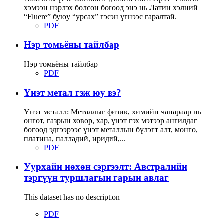
хэмээн нэрлэх болсон бөгөөд энэ нь Латин хэлний
“Fluere” буюу “урсах” гэсэн үгнээс гаралтай.
PDF
Нэр томьёны тайлбар
Нэр томьёны тайлбар
PDF
Үнэт метал гэж юу вэ?
Үнэт металл: Металлыг физик, химийн чанараар нь
өнгөт, газрын ховор, хар, үнэт гэх мэтээр ангилдаг
бөгөөд эдгээрээс үнэт металлын бүлэгт алт, мөнгө,
платина, палладий, иридий,...
PDF
Уурхайн нөхөн сэргээлт: Австралийн
тэргүүн туршлагын гарын авлаг
This dataset has no description
PDF