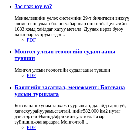
Зэс гэж юу вэ?
Менделеевийн үелэх системийн 29-т бичигдсэн энэхүү
элемент нь улаан болон улбар шар өнгөтэй. Цельсийн
1083 хэмд хайлдаг хатуу металл. Дуудах нэрээ буюу
латинаар купрум гэдэг...
PDF
Монгол улсын геологийн судалгааны
түвшин
Монгол улсын геологийн судалгааны түвшин
PDF
Баялгийн засаглал, менежмент: Ботсвана
улсын туршлага
Ботсвананьхүнам тархаж суурьшсан, далайд гарцгүй,
хагасхуурайуурамьсгалтай, нийт582,000 kм2 нутаг
дэвсгэртэй ӨмнөдАфрикийн улс юм. Газар
зүйншинжчанараараа Монголтой...
PDF