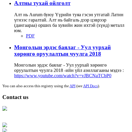
Алтны тухай ойлголт
Алт нь Аurum буюу Үүрийн туяа гэсэн утгатай Латин
үгнээс гаралтай. Алт нь байгаль дээр цэврээр
(дангаараа) орших ба хувийн жин ихтэй (хүнд) металл
юм.
PDF
Монголын эрдэс баялаг - Уул уурхай
хөрөнгө оруулалтын чуулга 2018
Монголын эрдэс баялаг - Уул уурхай хөрөнгө
оруулалтын чуулга 2018 -ийн үйл аэиллагааны мэдээ :
https://www.youtube.com/watch?v=vJBCNaTCbP0
You can also access this registry using the
API
(see
API Docs
).
Contact us
Address: Ашигт малтмал, газрын тосны газар, Монгол Улс, Улаанбаатар
хот 15170, Чингэлтэй дүүрэг, Барилгачдын талбай-3, Засгийн газрын XII
байр, баруун жигүүр
Факс: 976-11-310370
Вэб админ: 976-51-263915