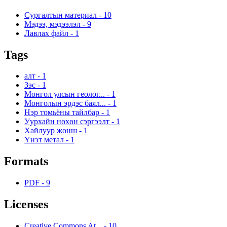
Сургалтын материал
-
10
Мэдээ, мэдээлэл
-
9
Лавлах файл
-
1
Tags
алт
-
1
Зэс
-
1
Монгол улсын геолог...
-
1
Монголын эрдэс баял...
-
1
Нэр томьёны тайлбар
-
1
Уурхайн нөхөн сэргээлт
-
1
Хайлуур жонш
-
1
Үнэт метал
-
1
Formats
PDF
-
9
Licenses
Creative Commons At...
-
10