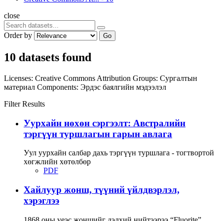
close
Order by
Go
10 datasets found
Licenses:
Creative Commons Attribution
Groups:
Сургалтын
материал
Components:
Эрдэс баялгийн мэдээлэл
Filter Results
Уурхайн нөхөн сэргээлт: Австралийн
тэргүүн туршлагын гарын авлага
Уул уурхайн салбар дахь тэргүүн туршлага - тогтвортой
хөгжлийн хөтөлбөр
PDF
Хайлуур жонш, түүний үйлдвэрлэл,
хэрэглээ
1868 оны үеэс жоншийг дэлхий нийтээрээ “Fluorite”