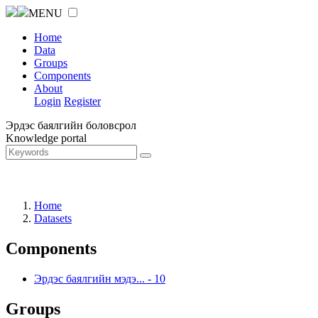
MENU
Home
Data
Groups
Components
About
Login
Register
Эрдэс баялгийн боловсрол
Knowledge portal
Home
Datasets
Components
Эрдэс баялгийн мэдэ...
-
10
Groups