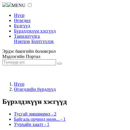
MENU
Нүүр
Өгөгдөл
Бүлгүүд
Бүрэлдэхүүн хэсгүүд
Танилцуулга
Нэвтрэх
Бүртгүүлэх
Эрдэс баялгийн боловсрол
Мэдлэгийн Портал
Нүүр
Өгөгдлийн бүрдлүүд
Бүрэлдэхүүн хэсгүүд
Тусгай зөвшөөрөл
-
2
Байгаль орчинд нөлө...
-
1
Уурхайн хаалт
-
1