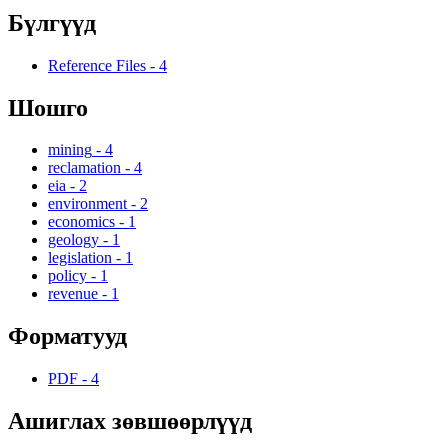
Бүлгүүд
Reference Files
-
4
Шошго
mining
-
4
reclamation
-
4
eia
-
2
environment
-
2
economics
-
1
geology
-
1
legislation
-
1
policy
-
1
revenue
-
1
Форматууд
PDF
-
4
Ашиглах зөвшөөрлүүд