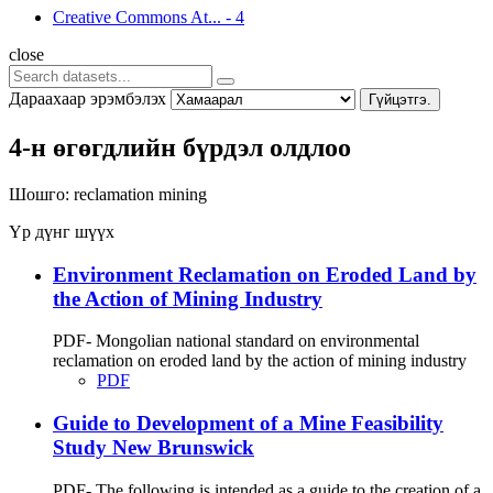
Creative Commons At...
-
4
close
Дараахаар эрэмбэлэх
Гүйцэтгэ.
4-н өгөгдлийн бүрдэл олдлоо
Шошго:
reclamation
mining
Үр дүнг шүүх
Environment Reclamation on Eroded Land by
the Action of Mining Industry
PDF- Mongolian national standard on environmental
reclamation on eroded land by the action of mining industry
PDF
Guide to Development of a Mine Feasibility
Study New Brunswick
PDF- The following is intended as a guide to the creation of a