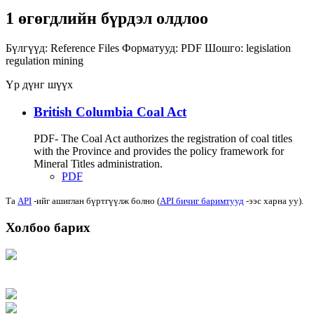
1 өгөгдлийн бүрдэл олдлоо
Бүлгүүд:
Reference Files
Форматууд:
PDF
Шошго:
legislation
regulation
mining
Үр дүнг шүүх
British Columbia Coal Act
PDF- The Coal Act authorizes the registration of coal titles
with the Province and provides the policy framework for
Mineral Titles administration.
PDF
Та
API
-ийг ашиглан бүртгүүлж болно (
API бичиг баримтууд
-ээс харна уу).
Холбоо барих
Хаяг: Ашигт малтмал, газрын тосны газар, Монгол Улс, Улаанбаатар хот
15170, Чингэлтэй дүүрэг, Барилгачдын талбай-3, Засгийн газрын XII байр,
баруун жигүүр
Факс: 976-11-310370
Вэб админ: 976-51-263915