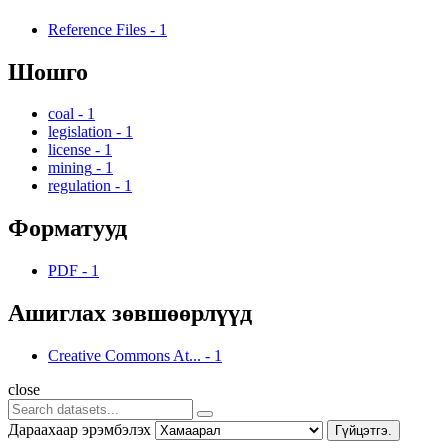
Reference Files
-
1
Шошго
coal
-
1
legislation
-
1
license
-
1
mining
-
1
regulation
-
1
Форматууд
PDF
-
1
Ашиглах зөвшөөрлүүд
Creative Commons At...
-
1
close
Дараахаар эрэмбэлэх
Гүйцэтгэ.