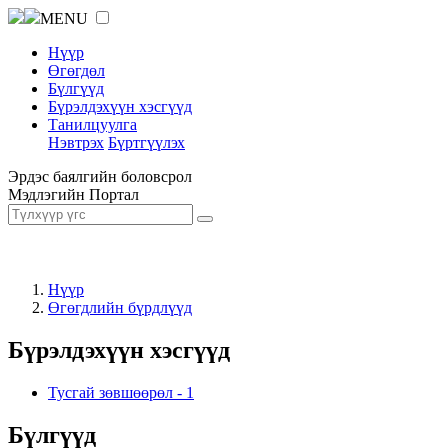
MENU
Нүүр
Өгөгдөл
Бүлгүүд
Бүрэлдэхүүн хэсгүүд
Танилцуулга
Нэвтрэх
Бүртгүүлэх
Эрдэс баялгийн боловсрол
Мэдлэгийн Портал
Нүүр
Өгөгдлийн бүрдлүүд
Бүрэлдэхүүн хэсгүүд
Тусгай зөвшөөрөл
-
1
Бүлгүүд