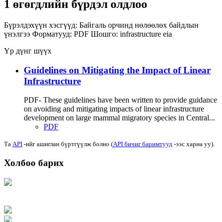
1 өгөгдлийн бүрдэл олдлоо
Бүрэлдэхүүн хэсгүүд:
Байгаль орчинд нөлөөлөх байдлын
үнэлгээ
Форматууд:
PDF
Шошго:
infrastructure
eia
Үр дүнг шүүх
Guidelines on Mitigating the Impact of Linear
Infrastructure
PDF- These guidelines have been written to provide guidance
on avoiding and mitigating impacts of linear infrastructure
development on large mammal migratory species in Central...
PDF
Та
API
-ийг ашиглан бүртгүүлж болно (
API бичиг баримтууд
-ээс харна уу).
Холбоо барих
Хаяг: Ашигт малтмал, газрын тосны газар, Монгол Улс, Улаанбаатар хот
15170, Чингэлтэй дүүрэг, Барилгачдын талбай-3, Засгийн газрын XII байр,
баруун жигүүр
Факс: 976-11-310370
Вэб админ: 976-51-263915