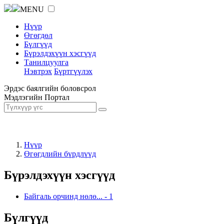
MENU
Нүүр
Өгөгдөл
Бүлгүүд
Бүрэлдэхүүн хэсгүүд
Танилцуулга
Нэвтрэх
Бүртгүүлэх
Эрдэс баялгийн боловсрол
Мэдлэгийн Портал
Нүүр
Өгөгдлийн бүрдлүүд
Бүрэлдэхүүн хэсгүүд
Байгаль орчинд нөлө...
-
1
Бүлгүүд