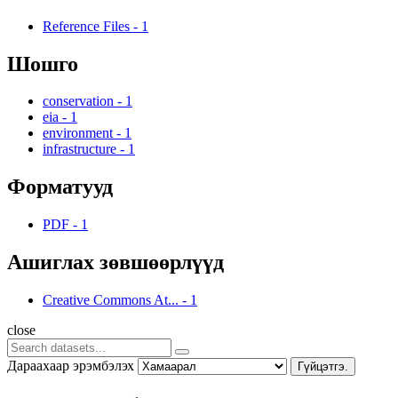
Reference Files
-
1
Шошго
conservation
-
1
eia
-
1
environment
-
1
infrastructure
-
1
Форматууд
PDF
-
1
Ашиглах зөвшөөрлүүд
Creative Commons At...
-
1
close
Дараахаар эрэмбэлэх
Гүйцэтгэ.