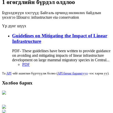
1 өгөгдлийн бүрдэл олдлоо
Бүрэлдэхүүн хэсгүүд:
Байгаль орчинд нөлөөлөх байдлын
үнэлгээ
Шошго:
infrastructure
eia
conservation
Үр дүнг шүүх
Guidelines on Mitigating the Impact of Linear
Infrastructure
PDF- These guidelines have been written to provide guidance
on avoiding and mitigating impacts of linear infrastructure
development on large mammal migratory species in Central...
PDF
Та
API
-ийг ашиглан бүртгүүлж болно (
API бичиг баримтууд
-ээс харна уу).
Холбоо барих
Хаяг: Ашигт малтмал, газрын тосны газар, Монгол Улс, Улаанбаатар хот
15170, Чингэлтэй дүүрэг, Барилгачдын талбай-3, Засгийн газрын XII байр,
баруун жигүүр
Факс: 976-11-310370
Вэб админ: 976-51-263915