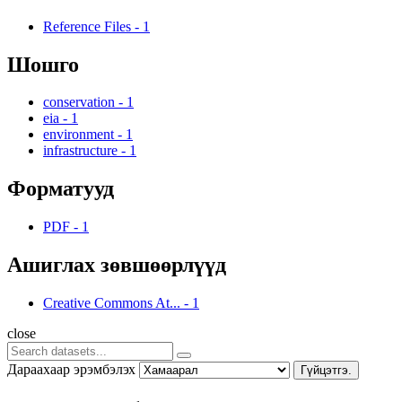
Reference Files
-
1
Шошго
conservation
-
1
eia
-
1
environment
-
1
infrastructure
-
1
Форматууд
PDF
-
1
Ашиглах зөвшөөрлүүд
Creative Commons At...
-
1
close
Дараахаар эрэмбэлэх
Гүйцэтгэ.