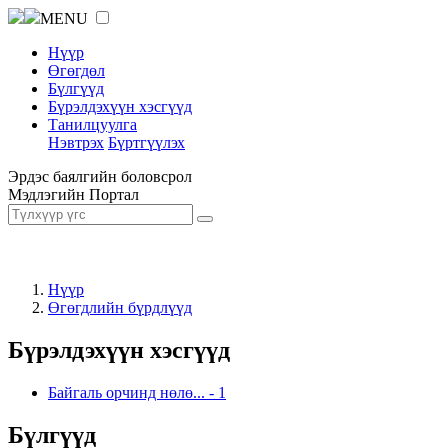
MENU
Нүүр
Өгөгдөл
Бүлгүүд
Бүрэлдэхүүн хэсгүүд
Танилцуулга
Нэвтрэх
Бүртгүүлэх
Эрдэс баялгийн боловсрол
Мэдлэгийн Портал
Нүүр
Өгөгдлийн бүрдлүүд
Бүрэлдэхүүн хэсгүүд
Байгаль орчинд нөлө...
-
1
Бүлгүүд