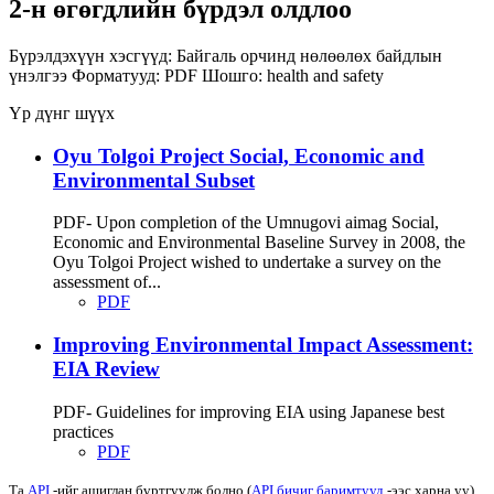
2-н өгөгдлийн бүрдэл олдлоо
Бүрэлдэхүүн хэсгүүд:
Байгаль орчинд нөлөөлөх байдлын
үнэлгээ
Форматууд:
PDF
Шошго:
health and safety
Үр дүнг шүүх
Oyu Tolgoi Project Social, Economic and
Environmental Subset
PDF- Upon completion of the Umnugovi aimag Social,
Economic and Environmental Baseline Survey in 2008, the
Oyu Tolgoi Project wished to undertake a survey on the
assessment of...
PDF
Improving Environmental Impact Assessment:
EIA Review
PDF- Guidelines for improving EIA using Japanese best
practices
PDF
Та
API
-ийг ашиглан бүртгүүлж болно (
API бичиг баримтууд
-ээс харна уу).