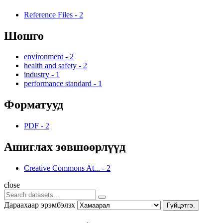
Reference Files
-
2
Шошго
environment
-
2
health and safety
-
2
industry
-
1
performance standard
-
1
Форматууд
PDF
-
2
Ашиглах зөвшөөрлүүд
Creative Commons At...
-
2
close
Дараахаар эрэмбэлэх
Гүйцэтгэ.