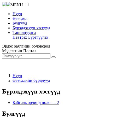
MENU
Нүүр
Өгөгдөл
Бүлгүүд
Бүрэлдэхүүн хэсгүүд
Танилцуулга
Нэвтрэх
Бүртгүүлэх
Эрдэс баялгийн боловсрол
Мэдлэгийн Портал
Нүүр
Өгөгдлийн бүрдлүүд
Бүрэлдэхүүн хэсгүүд
Байгаль орчинд нөлө...
-
2
Бүлгүүд