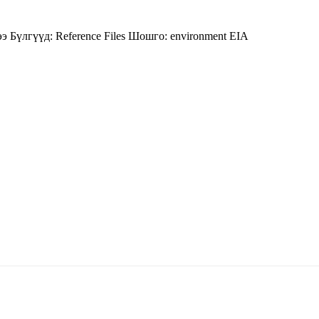
ээ
Бүлгүүд:
Reference Files
Шошго:
environment
EIA
5170, Чингэлтэй дүүрэг, Барилгачдын талбай-3, Засгийн газрын XII байр, бару