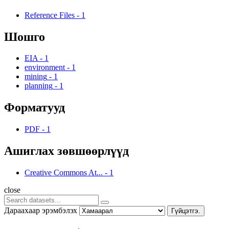
Reference Files
-
1
Шошго
EIA
-
1
environment
-
1
mining
-
1
planning
-
1
Форматууд
PDF
-
1
Ашиглах зөвшөөрлүүд
Creative Commons At...
-
1
close
Дараахаар эрэмбэлэх
Гүйцэтгэ.