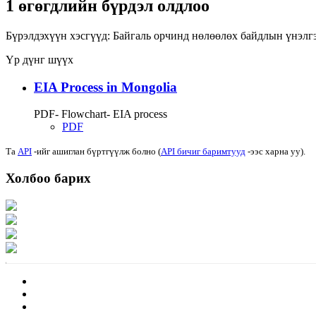
1 өгөгдлийн бүрдэл олдлоо
Бүрэлдэхүүн хэсгүүд:
Байгаль орчинд нөлөөлөх байдлын үнэлг
Үр дүнг шүүх
EIA Process in Mongolia
PDF- Flowchart- EIA process
PDF
Та
API
-ийг ашиглан бүртгүүлж болно (
API бичиг баримтууд
-ээс харна уу).
Холбоо барих
Хаяг: Ашигт малтмал, газрын тосны газар, Монгол Улс, Улаанбаатар хот 1
Факс: 976-11-310370
Вэб админ: 976-51-263915
Цахим шуудан: info@mrpam.gov.mn