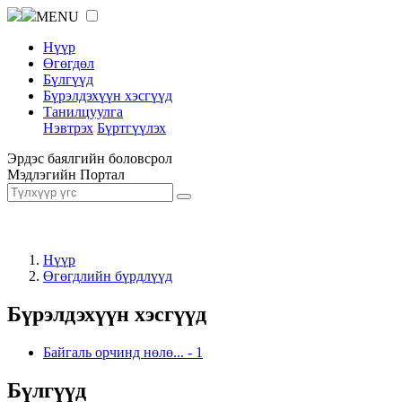
MENU
Нүүр
Өгөгдөл
Бүлгүүд
Бүрэлдэхүүн хэсгүүд
Танилцуулга
Нэвтрэх
Бүртгүүлэх
Эрдэс баялгийн боловсрол
Мэдлэгийн Портал
Нүүр
Өгөгдлийн бүрдлүүд
Бүрэлдэхүүн хэсгүүд
Байгаль орчинд нөлө...
-
1
Бүлгүүд