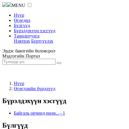
MENU
Нүүр
Өгөгдөл
Бүлгүүд
Бүрэлдэхүүн хэсгүүд
Танилцуулга
Нэвтрэх
Бүртгүүлэх
Эрдэс баялгийн боловсрол
Мэдлэгийн Портал
Нүүр
Өгөгдлийн бүрдлүүд
Бүрэлдэхүүн хэсгүүд
Байгаль орчинд нөлө...
-
1
Бүлгүүд