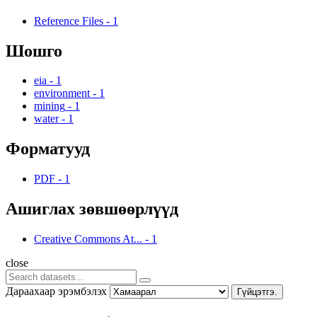
Reference Files
-
1
Шошго
eia
-
1
environment
-
1
mining
-
1
water
-
1
Форматууд
PDF
-
1
Ашиглах зөвшөөрлүүд
Creative Commons At...
-
1
close
Дараахаар эрэмбэлэх
Гүйцэтгэ.