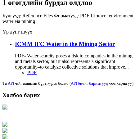
1 өгөгдлийн бүрдэл олдлоо
Бүлгүүд:
Reference Files
Форматууд:
PDF
Шошго:
environment
water
eia
mining
Үр дүнг шүүх
ICMM IFC Water in the Mining Sector
PDF- Water scarcity poses a risk to companies in the mining
and metals sector, but it also represents a significant
opportunity–to catalyze collective solutions that improve...
PDF
Та
API
-ийг ашиглан бүртгүүлж болно (
API бичиг баримтууд
-ээс харна уу).
Холбоо барих
Хаяг: Ашигт малтмал, газрын тосны газар, Монгол Улс, Улаанбаатар хот
15170, Чингэлтэй дүүрэг, Барилгачдын талбай-3, Засгийн газрын XII байр,
баруун жигүүр
Факс: 976-11-310370
Вэб админ: 976-51-263915
Цахим шуудан: info@mrpam.gov.mn