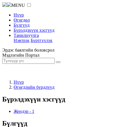
MENU
Нүүр
Өгөгдөл
Бүлгүүд
Бүрэлдэхүүн хэсгүүд
Танилцуулга
Нэвтрэх
Бүртгүүлэх
Эрдэс баялгийн боловсрол
Мэдлэгийн Портал
Нүүр
Өгөгдлийн бүрдлүүд
Бүрэлдэхүүн хэсгүүд
Жендэр
-
1
Бүлгүүд