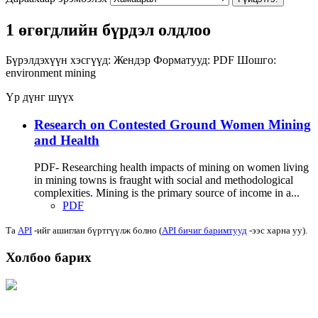
1 өгөгдлийн бүрдэл олдлоо
Бүрэлдэхүүн хэсгүүд:
Жендэр
Форматууд:
PDF
Шошго:
environment
mining
Үр дүнг шүүх
Research on Contested Ground Women Mining
and Health
PDF- Researching health impacts of mining on women living
in mining towns is fraught with social and methodological
complexities. Mining is the primary source of income in a...
PDF
Та
API
-ийг ашиглан бүртгүүлж болно (
API бичиг баримтууд
-ээс харна уу).
Холбоо барих
Хаяг: Ашигт малтмал, газрын тосны газар, Монгол Улс, Улаанбаатар хот
15170, Чингэлтэй дүүрэг, Барилгачдын талбай-3, Засгийн газрын XII байр,
баруун жигүүр