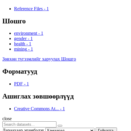
Reference Files
-
1
Шошго
environment
-
1
gender
-
1
health
-
1
mining
-
1
Зөвхөн түгээмлийг харуулах Шошго
Форматууд
PDF
-
1
Ашиглах зөвшөөрлүүд
Creative Commons At...
-
1
close
Дараахаар эрэмбэлэх
Гүйцэтгэ.