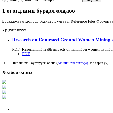
1 өгөгдлийн бүрдэл олдлоо
Бүрэлдэхүүн хэсгүүд:
Жендэр
Бүлгүүд:
Reference Files
Форматуу
Үр дүнг шүүх
Research on Contested Ground Women Mining 
PDF- Researching health impacts of mining on women living in m
PDF
Та
API
-ийг ашиглан бүртгүүлж болно (
API бичиг баримтууд
-ээс харна уу).
Холбоо барих
Хаяг: Ашигт малтмал, газрын тосны газар, Монгол Улс, Улаанбаатар хот 1
Факс: 976-11-310370
Вэб админ: 976-51-263915
Цахим шуудан: info@mrpam.gov.mn