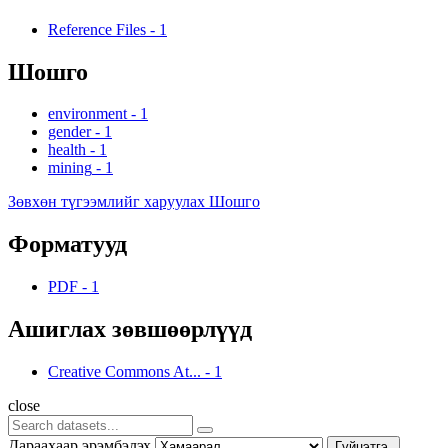
Reference Files
-
1
Шошго
environment
-
1
gender
-
1
health
-
1
mining
-
1
Зөвхөн түгээмлийг харуулах Шошго
Форматууд
PDF
-
1
Ашиглах зөвшөөрлүүд
Creative Commons At...
-
1
close
Дараахаар эрэмбэлэх
Гүйцэтгэ.