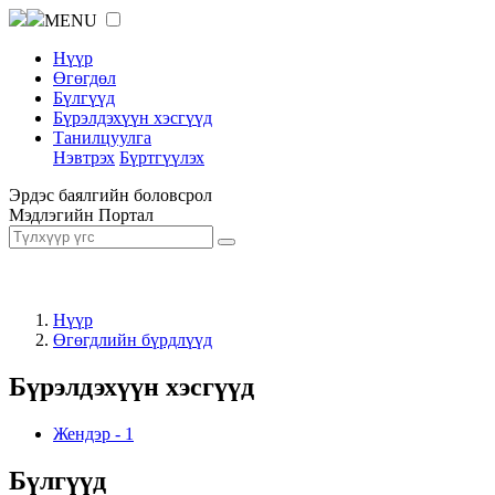
MENU
Нүүр
Өгөгдөл
Бүлгүүд
Бүрэлдэхүүн хэсгүүд
Танилцуулга
Нэвтрэх
Бүртгүүлэх
Эрдэс баялгийн боловсрол
Мэдлэгийн Портал
Нүүр
Өгөгдлийн бүрдлүүд
Бүрэлдэхүүн хэсгүүд
Жендэр
-
1
Бүлгүүд