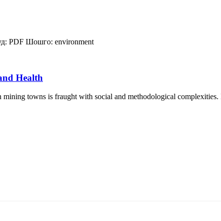
д:
PDF
Шошго:
environment
and Health
ining towns is fraught with social and methodological complexities. M
5170, Чингэлтэй дүүрэг, Барилгачдын талбай-3, Засгийн газрын XII байр, бару