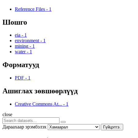
Reference Files
-
1
Шошго
eia
-
1
environment
-
1
mining
-
1
water
-
1
Форматууд
PDF
-
1
Ашиглах зөвшөөрлүүд
Creative Commons At...
-
1
close
Дараахаар эрэмбэлэх
Гүйцэтгэ.