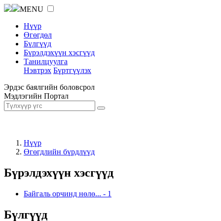
MENU
Нүүр
Өгөгдөл
Бүлгүүд
Бүрэлдэхүүн хэсгүүд
Танилцуулга
Нэвтрэх
Бүртгүүлэх
Эрдэс баялгийн боловсрол
Мэдлэгийн Портал
Нүүр
Өгөгдлийн бүрдлүүд
Бүрэлдэхүүн хэсгүүд
Байгаль орчинд нөлө...
-
1
Бүлгүүд