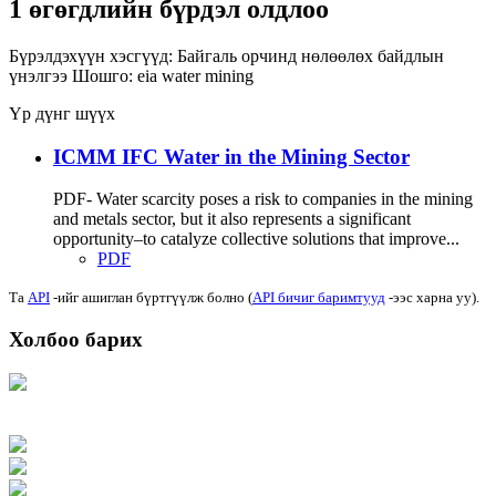
1 өгөгдлийн бүрдэл олдлоо
Бүрэлдэхүүн хэсгүүд:
Байгаль орчинд нөлөөлөх байдлын
үнэлгээ
Шошго:
eia
water
mining
Үр дүнг шүүх
ICMM IFC Water in the Mining Sector
PDF- Water scarcity poses a risk to companies in the mining
and metals sector, but it also represents a significant
opportunity–to catalyze collective solutions that improve...
PDF
Та
API
-ийг ашиглан бүртгүүлж болно (
API бичиг баримтууд
-ээс харна уу).
Холбоо барих
Хаяг: Ашигт малтмал, газрын тосны газар, Монгол Улс, Улаанбаатар хот
15170, Чингэлтэй дүүрэг, Барилгачдын талбай-3, Засгийн газрын XII байр,
баруун жигүүр
Факс: 976-11-310370
Вэб админ: 976-51-263915
Цахим шуудан: info@mrpam.gov.mn