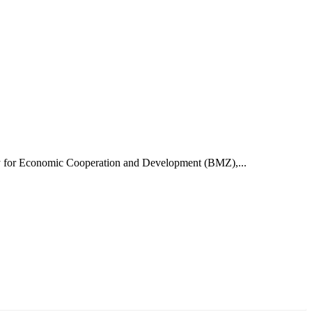
try for Economic Cooperation and Development (BMZ),...
ун жигүүр