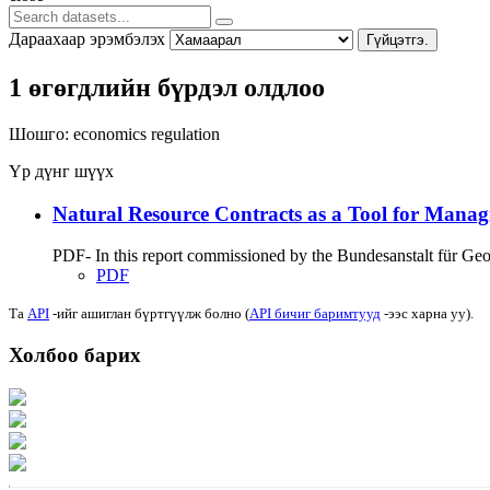
Дараахаар эрэмбэлэх
Гүйцэтгэ.
1 өгөгдлийн бүрдэл олдлоо
Шошго:
economics
regulation
Үр дүнг шүүх
Natural Resource Contracts as a Tool for Manag
PDF- In this report commissioned by the Bundesanstalt für G
PDF
Та
API
-ийг ашиглан бүртгүүлж болно (
API бичиг баримтууд
-ээс харна уу).
Холбоо барих
Хаяг: Ашигт малтмал, газрын тосны газар, Монгол Улс, Улаанбаатар хот 1
Факс: 976-11-310370
Вэб админ: 976-51-263915
Цахим шуудан: info@mrpam.gov.mn