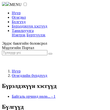
MENU
Нүүр
Өгөгдөл
Бүлгүүд
Бүрэлдэхүүн хэсгүүд
Танилцуулга
Нэвтрэх
Бүртгүүлэх
Эрдэс баялгийн боловсрол
Мэдлэгийн Портал
Нүүр
Өгөгдлийн бүрдлүүд
Бүрэлдэхүүн хэсгүүд
Байгаль орчинд нөлө...
-
1
Бүлгүүд