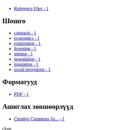
Reference Files
-
1
Шошго
contracts
-
1
economics
-
1
exploration
-
1
licensing
-
1
mining
-
1
negotiation
-
1
regulation
-
1
social provisions
-
1
Форматууд
PDF
-
1
Ашиглах зөвшөөрлүүд
Creative Commons At...
-
1
close