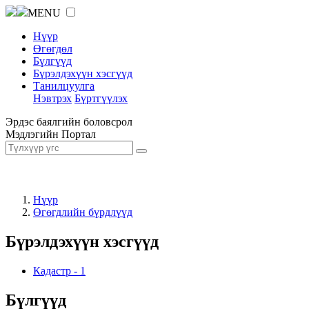
MENU
Нүүр
Өгөгдөл
Бүлгүүд
Бүрэлдэхүүн хэсгүүд
Танилцуулга
Нэвтрэх
Бүртгүүлэх
Эрдэс баялгийн боловсрол
Мэдлэгийн Портал
Нүүр
Өгөгдлийн бүрдлүүд
Бүрэлдэхүүн хэсгүүд
Кадастр
-
1
Бүлгүүд