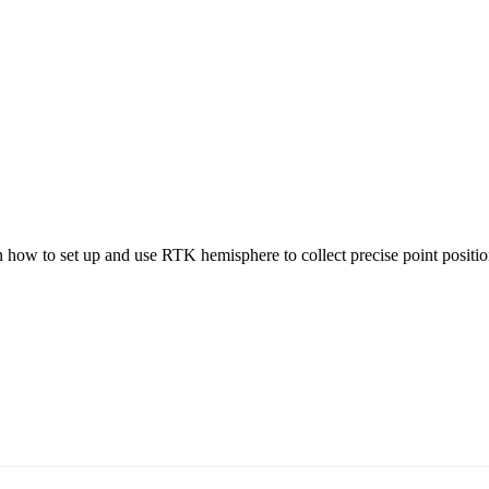
w to set up and use RTK hemisphere to collect precise point position 
5170, Чингэлтэй дүүрэг, Барилгачдын талбай-3, Засгийн газрын XII байр, бару