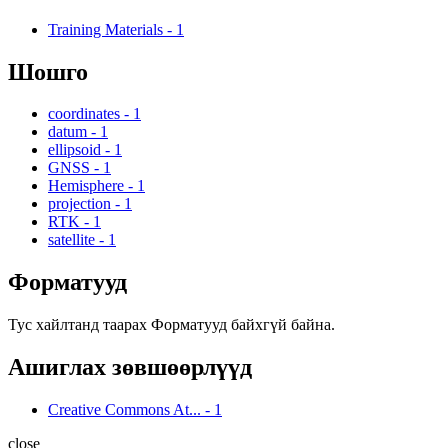
Training Materials
-
1
Шошго
coordinates
-
1
datum
-
1
ellipsoid
-
1
GNSS
-
1
Hemisphere
-
1
projection
-
1
RTK
-
1
satellite
-
1
Форматууд
Тус хайлтанд таарах Форматууд байхгүй байна.
Ашиглах зөвшөөрлүүд
Creative Commons At...
-
1
close