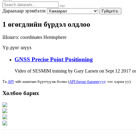
Дараахаар эрэмбэлэх
Гүйцэтгэ.
1 өгөгдлийн бүрдэл олдлоо
Шошго:
coordinates
Hemisphere
Үр дүнг шүүх
GNSS Precise Point Positioning
Video of SESMIM training by Gary Larsen on Sept 12 2017 on ho
Та
API
-ийг ашиглан бүртгүүлж болно (
API бичиг баримтууд
-ээс харна уу).
Холбоо барих
Хаяг: Ашигт малтмал, газрын тосны газар, Монгол Улс, Улаанбаатар хот 1
Факс: 976-11-310370
Вэб админ: 976-51-263915
Цахим шуудан: info@mrpam.gov.mn