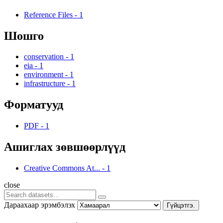
Reference Files
-
1
Шошго
conservation
-
1
eia
-
1
environment
-
1
infrastructure
-
1
Форматууд
PDF
-
1
Ашиглах зөвшөөрлүүд
Creative Commons At...
-
1
close
Дараахаар эрэмбэлэх
Гүйцэтгэ.