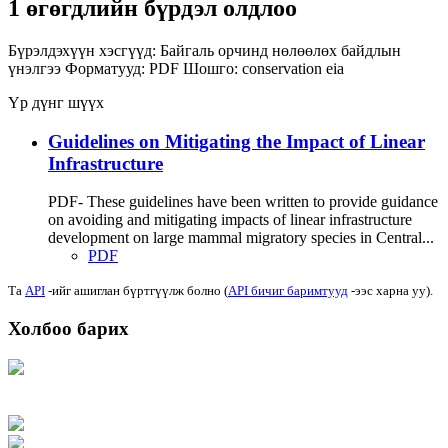
1 өгөгдлийн бүрдэл олдлоо
Бүрэлдэхүүн хэсгүүд:
Байгаль орчинд нөлөөлөх байдлын
үнэлгээ
Форматууд:
PDF
Шошго:
conservation
eia
Үр дүнг шүүх
Guidelines on Mitigating the Impact of Linear
Infrastructure
PDF- These guidelines have been written to provide guidance
on avoiding and mitigating impacts of linear infrastructure
development on large mammal migratory species in Central...
PDF
Та
API
-ийг ашиглан бүртгүүлж болно (
API бичиг баримтууд
-ээс харна уу).
Холбоо барих
Хаяг: Ашигт малтмал, газрын тосны газар, Монгол Улс, Улаанбаатар хот
15170, Чингэлтэй дүүрэг, Барилгачдын талбай-3, Засгийн газрын XII байр,
баруун жигүүр
Факс: 976-11-310370
Вэб админ: 976-51-263915