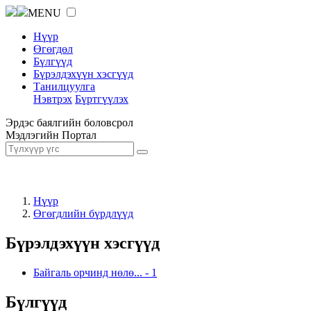
MENU
Нүүр
Өгөгдөл
Бүлгүүд
Бүрэлдэхүүн хэсгүүд
Танилцуулга
Нэвтрэх
Бүртгүүлэх
Эрдэс баялгийн боловсрол
Мэдлэгийн Портал
Нүүр
Өгөгдлийн бүрдлүүд
Бүрэлдэхүүн хэсгүүд
Байгаль орчинд нөлө...
-
1
Бүлгүүд