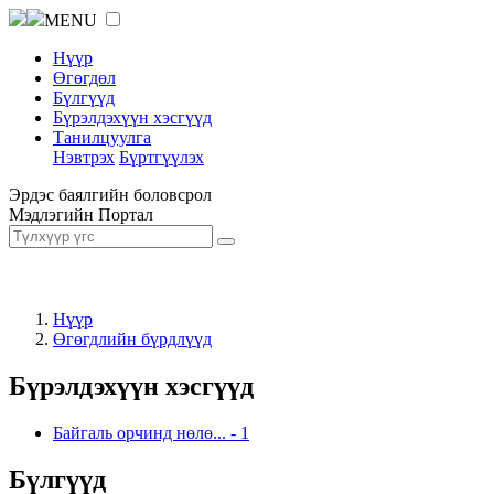
MENU
Нүүр
Өгөгдөл
Бүлгүүд
Бүрэлдэхүүн хэсгүүд
Танилцуулга
Нэвтрэх
Бүртгүүлэх
Эрдэс баялгийн боловсрол
Мэдлэгийн Портал
Нүүр
Өгөгдлийн бүрдлүүд
Бүрэлдэхүүн хэсгүүд
Байгаль орчинд нөлө...
-
1
Бүлгүүд