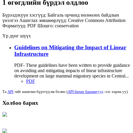
1 өгөгдлийн бүрдэл олдлоо
Бүрэлдэхүүн хэсгүүд:
Байгаль орчинд нөлөөлөх байдлын
үнэлгээ
Ашиглах зөвшөөрлүүд:
Creative Commons Attribution
Форматууд:
PDF
Шошго:
conservation
Үр дүнг шүүх
Guidelines on Mitigating the Impact of Linear
Infrastructure
PDF- These guidelines have been written to provide guidance
on avoiding and mitigating impacts of linear infrastructure
development on large mammal migratory species in Central...
PDF
Та
API
-ийг ашиглан бүртгүүлж болно (
API бичиг баримтууд
-ээс харна уу).
Холбоо барих
Хаяг: Ашигт малтмал, газрын тосны газар, Монгол Улс, Улаанбаатар хот
15170, Чингэлтэй дүүрэг, Барилгачдын талбай-3, Засгийн газрын XII байр,
баруун жигүүр
Факс: 976-11-310370