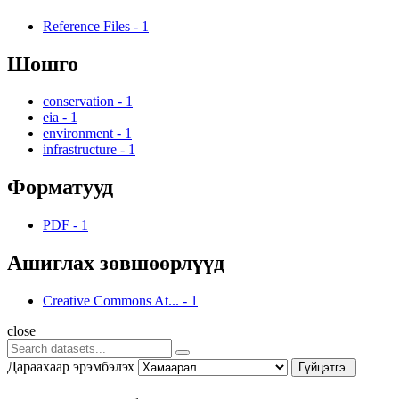
Reference Files
-
1
Шошго
conservation
-
1
eia
-
1
environment
-
1
infrastructure
-
1
Форматууд
PDF
-
1
Ашиглах зөвшөөрлүүд
Creative Commons At...
-
1
close
Дараахаар эрэмбэлэх
Гүйцэтгэ.