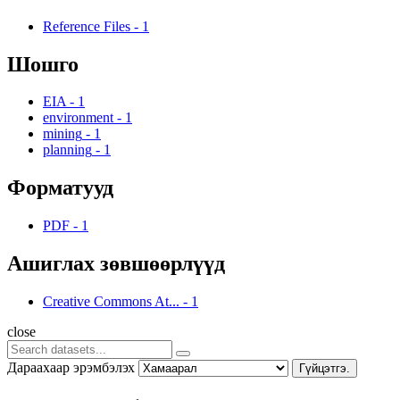
Reference Files
-
1
Шошго
EIA
-
1
environment
-
1
mining
-
1
planning
-
1
Форматууд
PDF
-
1
Ашиглах зөвшөөрлүүд
Creative Commons At...
-
1
close
Дараахаар эрэмбэлэх
Гүйцэтгэ.