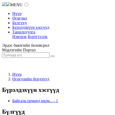
MENU
Нүүр
Өгөгдөл
Бүлгүүд
Бүрэлдэхүүн хэсгүүд
Танилцуулга
Нэвтрэх
Бүртгүүлэх
Эрдэс баялгийн боловсрол
Мэдлэгийн Портал
Нүүр
Өгөгдлийн бүрдлүүд
Бүрэлдэхүүн хэсгүүд
Байгаль орчинд нөлө...
-
1
Бүлгүүд