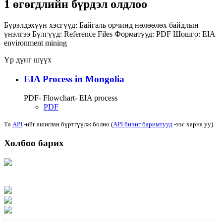
1 өгөгдлийн бүрдэл олдлоо
Бүрэлдэхүүн хэсгүүд:
Байгаль орчинд нөлөөлөх байдлын
үнэлгээ
Бүлгүүд:
Reference Files
Форматууд:
PDF
Шошго:
EIA
environment
mining
Үр дүнг шүүх
EIA Process in Mongolia
PDF- Flowchart- EIA process
PDF
Та
API
-ийг ашиглан бүртгүүлж болно (
API бичиг баримтууд
-ээс харна уу).
Холбоо барих
Хаяг: Ашигт малтмал, газрын тосны газар, Монгол Улс, Улаанбаатар хот
15170, Чингэлтэй дүүрэг, Барилгачдын талбай-3, Засгийн газрын XII байр,
баруун жигүүр
Факс: 976-11-310370
Вэб админ: 976-51-263915
Цахим шуудан: info@mrpam.gov.mn