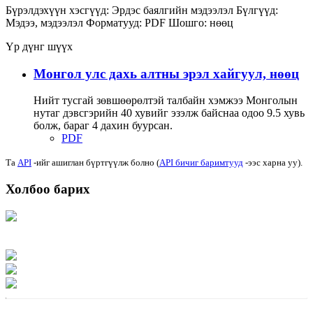
Бүрэлдэхүүн хэсгүүд:
Эрдэс баялгийн мэдээлэл
Бүлгүүд:
Мэдээ, мэдээлэл
Форматууд:
PDF
Шошго:
нөөц
Үр дүнг шүүх
Монгол улс дахь алтны эрэл хайгуул, нөөц
Нийт тусгай зөвшөөрөлтэй талбайн хэмжээ Монголын
нутаг дэвсгэрийн 40 хувийг эзэлж байснаа одоо 9.5 хувь
болж, бараг 4 дахин буурсан.
PDF
Та
API
-ийг ашиглан бүртгүүлж болно (
API бичиг баримтууд
-ээс харна уу).
Холбоо барих
Хаяг: Ашигт малтмал, газрын тосны газар, Монгол Улс, Улаанбаатар хот
15170, Чингэлтэй дүүрэг, Барилгачдын талбай-3, Засгийн газрын XII байр,
баруун жигүүр
Факс: 976-11-310370
Вэб админ: 976-51-263915
Цахим шуудан: info@mrpam.gov.mn