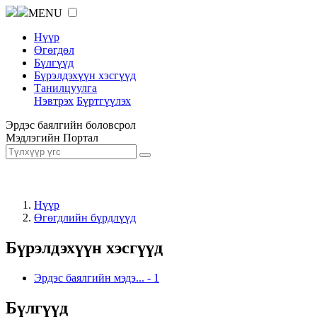
MENU
Нүүр
Өгөгдөл
Бүлгүүд
Бүрэлдэхүүн хэсгүүд
Танилцуулга
Нэвтрэх
Бүртгүүлэх
Эрдэс баялгийн боловсрол
Мэдлэгийн Портал
Нүүр
Өгөгдлийн бүрдлүүд
Бүрэлдэхүүн хэсгүүд
Эрдэс баялгийн мэдэ...
-
1
Бүлгүүд