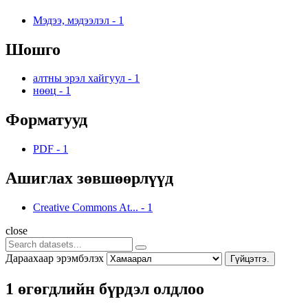
Мэдээ, мэдээлэл
-
1
Шошго
алтны эрэл хайгуул
-
1
нөөц
-
1
Форматууд
PDF
-
1
Ашиглах зөвшөөрлүүд
Creative Commons At...
-
1
close
Дараахаар эрэмбэлэх
Гүйцэтгэ.
1 өгөгдлийн бүрдэл олдлоо