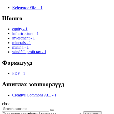
Reference Files
-
1
Шошго
equity
-
1
infrastructure
-
1
investment
-
1
minerals
-
1
mining
-
1
windfall profit tax
-
1
Форматууд
PDF
-
1
Ашиглах зөвшөөрлүүд
Creative Commons At...
-
1
close
Дараахаар эрэмбэлэх