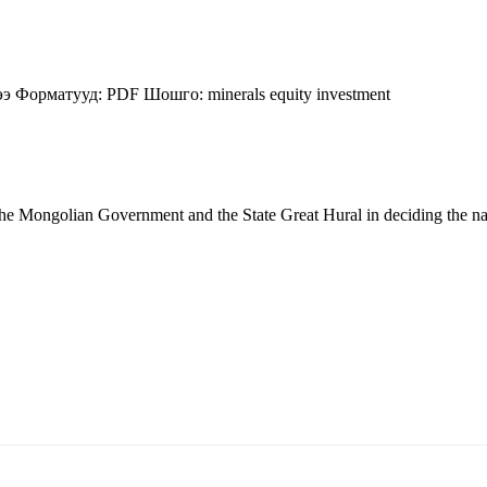
ээ
Форматууд:
PDF
Шошго:
minerals
equity
investment
the Mongolian Government and the State Great Hural in deciding the nat
5170, Чингэлтэй дүүрэг, Барилгачдын талбай-3, Засгийн газрын XII байр, бару