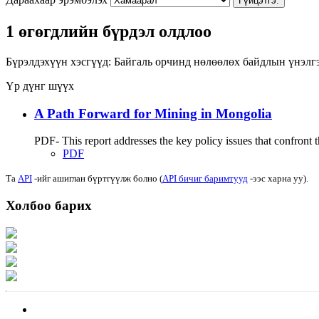
Гүйцэтгэ.
1 өгөгдлийн бүрдэл олдлоо
Бүрэлдэхүүн хэсгүүд:
Байгаль орчинд нөлөөлөх байдлын үнэлг
Үр дүнг шүүх
A Path Forward for Mining in Mongolia
PDF- This report addresses the key policy issues that confront 
PDF
Та
API
-ийг ашиглан бүртгүүлж болно (
API бичиг баримтууд
-ээс харна уу).
Холбоо барих
Хаяг: Ашигт малтмал, газрын тосны газар, Монгол Улс, Улаанбаатар хот 1
Факс: 976-11-310370
Вэб админ: 976-51-263915
Цахим шуудан: info@mrpam.gov.mn