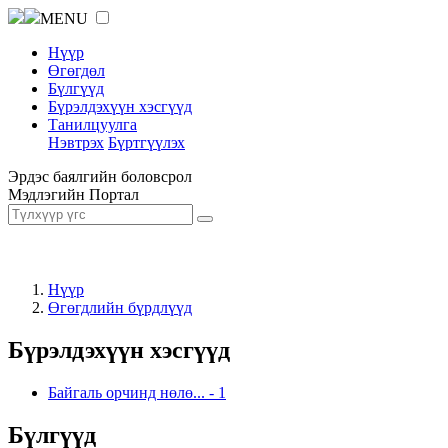
MENU
Нүүр
Өгөгдөл
Бүлгүүд
Бүрэлдэхүүн хэсгүүд
Танилцуулга
Нэвтрэх
Бүртгүүлэх
Эрдэс баялгийн боловсрол
Мэдлэгийн Портал
Нүүр
Өгөгдлийн бүрдлүүд
Бүрэлдэхүүн хэсгүүд
Байгаль орчинд нөлө...
-
1
Бүлгүүд