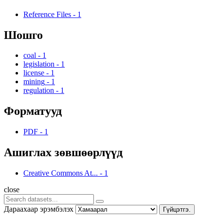
Reference Files
-
1
Шошго
coal
-
1
legislation
-
1
license
-
1
mining
-
1
regulation
-
1
Форматууд
PDF
-
1
Ашиглах зөвшөөрлүүд
Creative Commons At...
-
1
close
Дараахаар эрэмбэлэх
Гүйцэтгэ.