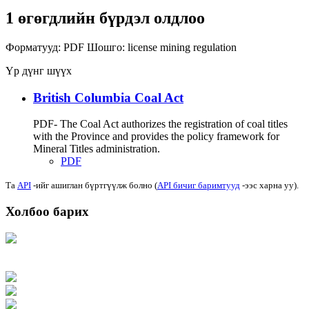
1 өгөгдлийн бүрдэл олдлоо
Форматууд:
PDF
Шошго:
license
mining
regulation
Үр дүнг шүүх
British Columbia Coal Act
PDF- The Coal Act authorizes the registration of coal titles
with the Province and provides the policy framework for
Mineral Titles administration.
PDF
Та
API
-ийг ашиглан бүртгүүлж болно (
API бичиг баримтууд
-ээс харна уу).
Холбоо барих
Хаяг: Ашигт малтмал, газрын тосны газар, Монгол Улс, Улаанбаатар хот
15170, Чингэлтэй дүүрэг, Барилгачдын талбай-3, Засгийн газрын XII байр,
баруун жигүүр
Факс: 976-11-310370
Вэб админ: 976-51-263915
Цахим шуудан: info@mrpam.gov.mn