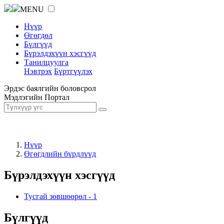
MENU
Нүүр
Өгөгдөл
Бүлгүүд
Бүрэлдэхүүн хэсгүүд
Танилцуулга
Нэвтрэх
Бүртгүүлэх
Эрдэс баялгийн боловсрол
Мэдлэгийн Портал
Нүүр
Өгөгдлийн бүрдлүүд
Бүрэлдэхүүн хэсгүүд
Тусгай зөвшөөрөл
-
1
Бүлгүүд