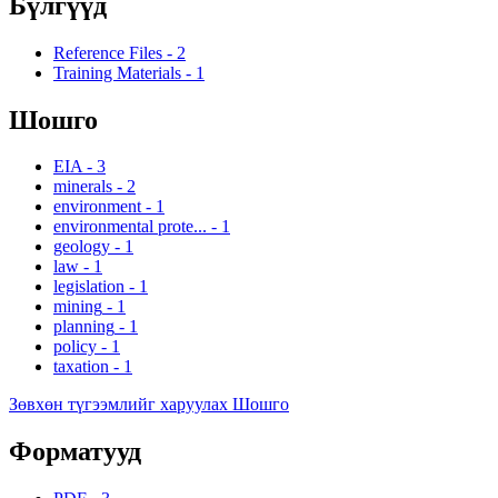
Бүлгүүд
Reference Files
-
2
Training Materials
-
1
Шошго
EIA
-
3
minerals
-
2
environment
-
1
environmental prote...
-
1
geology
-
1
law
-
1
legislation
-
1
mining
-
1
planning
-
1
policy
-
1
taxation
-
1
Зөвхөн түгээмлийг харуулах Шошго
Форматууд