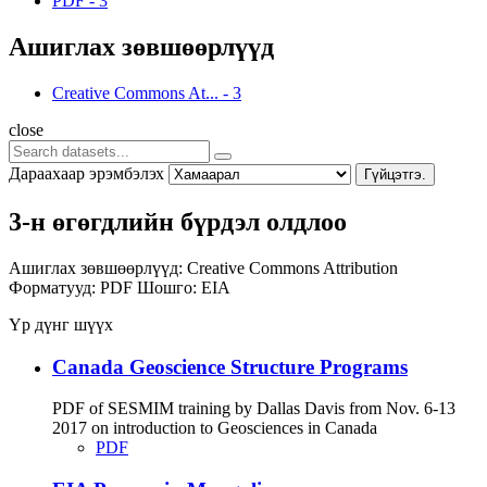
PDF
-
3
Ашиглах зөвшөөрлүүд
Creative Commons At...
-
3
close
Дараахаар эрэмбэлэх
Гүйцэтгэ.
3-н өгөгдлийн бүрдэл олдлоо
Ашиглах зөвшөөрлүүд:
Creative Commons Attribution
Форматууд:
PDF
Шошго:
EIA
Үр дүнг шүүх
Canada Geoscience Structure Programs
PDF of SESMIM training by Dallas Davis from Nov. 6-13
2017 on introduction to Geosciences in Canada
PDF