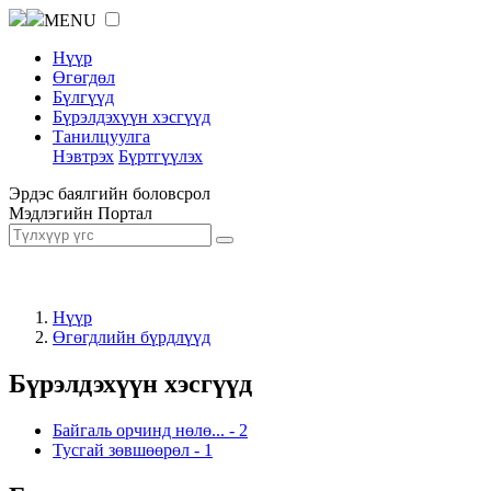
MENU
Нүүр
Өгөгдөл
Бүлгүүд
Бүрэлдэхүүн хэсгүүд
Танилцуулга
Нэвтрэх
Бүртгүүлэх
Эрдэс баялгийн боловсрол
Мэдлэгийн Портал
Нүүр
Өгөгдлийн бүрдлүүд
Бүрэлдэхүүн хэсгүүд
Байгаль орчинд нөлө...
-
2
Тусгай зөвшөөрөл
-
1