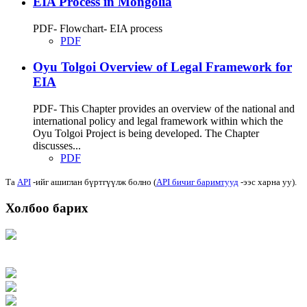
EIA Process in Mongolia
PDF- Flowchart- EIA process
PDF
Oyu Tolgoi Overview of Legal Framework for
EIA
PDF- This Chapter provides an overview of the national and
international policy and legal framework within which the
Oyu Tolgoi Project is being developed. The Chapter
discusses...
PDF
Та
API
-ийг ашиглан бүртгүүлж болно (
API бичиг баримтууд
-ээс харна уу).
Холбоо барих
Хаяг: Ашигт малтмал, газрын тосны газар, Монгол Улс, Улаанбаатар хот
15170, Чингэлтэй дүүрэг, Барилгачдын талбай-3, Засгийн газрын XII байр,
баруун жигүүр
Факс: 976-11-310370
Вэб админ: 976-51-263915
Цахим шуудан: info@mrpam.gov.mn