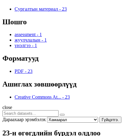
Сургалтын материал
-
23
Шошго
assessment
-
1
жуулчлалын
-
1
үнэлгээ
-
1
Форматууд
PDF
-
23
Ашиглах зөвшөөрлүүд
Creative Commons At...
-
23
close
Дараахаар эрэмбэлэх
Гүйцэтгэ.
23-н өгөгдлийн бүрдэл олдлоо