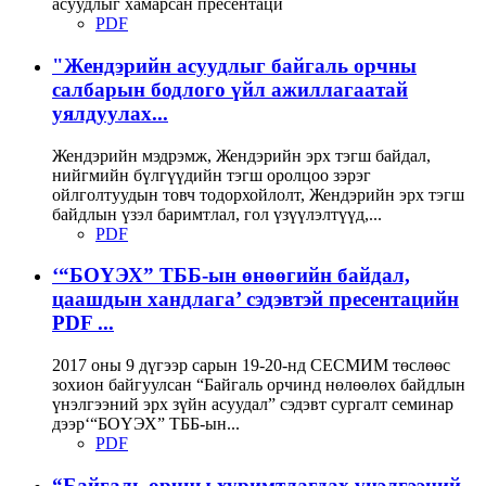
асуудлыг хамарсан пресентаци
PDF
"Жендэрийн асуудлыг байгаль орчны
салбарын бодлого үйл ажиллагаатай
уялдуулах...
Жендэрийн мэдрэмж, Жендэрийн эрх тэгш байдал,
нийгмийн бүлгүүдийн тэгш оролцоо зэрэг
ойлголтуудын товч тодорхойлолт, Жендэрийн эрх тэгш
байдлын үзэл баримтлал, гол үзүүлэлтүүд,...
PDF
‘“БОҮЭХ” ТББ-ын өнөөгийн байдал,
цаашдын хандлага’ сэдэвтэй пресентацийн
PDF ...
2017 оны 9 дүгээр сарын 19-20-нд СЕСМИМ төслөөс
зохион байгуулсан “Байгаль орчинд нөлөөлөх байдлын
үнэлгээний эрх зүйн асуудал” сэдэвт сургалт семинар
дээр‘“БОҮЭХ” ТББ-ын...
PDF
“Байгаль орчны хуpимтлагдах үнэлгээний