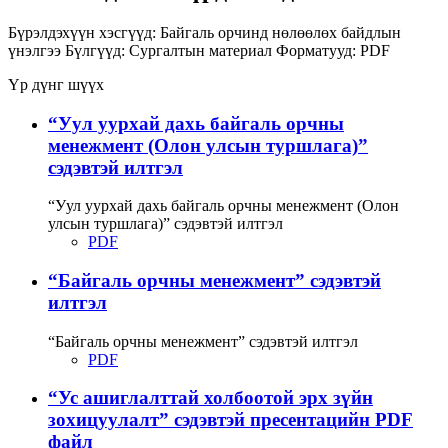
Бүрэлдэхүүн хэсгүүд:
Байгаль орчинд нөлөөлөх байдлын
үнэлгээ
Бүлгүүд:
Сургалтын материал
Форматууд:
PDF
Үр дүнг шүүх
“Уул уурхай дахь байгаль орчны
менежмент (Олон улсын туршлага)”
сэдэвтэй илтгэл
“Уул уурхай дахь байгаль орчны менежмент (Олон
улсын туршлага)” сэдэвтэй илтгэл
PDF
“Байгаль орчны менежмент” сэдэвтэй
илтгэл
“Байгаль орчны менежмент” сэдэвтэй илтгэл
PDF
“Ус ашиглалттай холбоотой эрх зүйн
зохицуулалт” сэдэвтэй пресентацийн PDF
файл