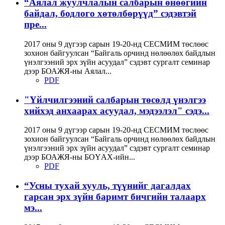
“Аялал жуулчлалын салбарын өнөөгийн
байдал, бодлого хөтөлбөрүүд” сэдэвтэй
пре...
2017 оны 9 дүгээр сарын 19-20-нд СЕСМИМ төслөөс
зохион байгуулсан “Байгаль орчинд нөлөөлөх байдлын
үнэлгээний эрх зүйн асуудал” сэдэвт сургалт семинар
дээр БОАЖЯ-ны Аялал...
PDF
"Үйлчилгээний салбарын төсөлд үнэлгээ
хийхэд анхаарах асуудал, мэдээлэл" сэдэ...
2017 оны 9 дүгээр сарын 19-20-нд СЕСМИМ төслөөс
зохион байгуулсан “Байгаль орчинд нөлөөлөх байдлын
үнэлгээний эрх зүйн асуудал” сэдэвт сургалт семинар
дээр БОАЖЯ-ны БОҮАХ-ийн...
PDF
“Усны тухай хууль, түүнийг дагалдах
гарсан эрх зүйн баримт бичгийн талаарх
мэ...