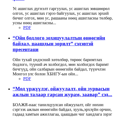
Ус ашиглах дүгнэлт гаргуулах, ус ашиглах зөвшөөрөл
олгох, ус ашиглах гэрээ байгуулах, ус ашиглах эрхий
бичиг олгох, мөн ус, рашааны нөөц ашигласны төлбөр,
усны нөөц ашигласны...
PDF
“Ойн бодлого зохицуулалтын өнөөгийн
байдал, цаашдын зорилт” сэдэвтэй
пресентаци
Ойн тухай үндэсний хөтөлбөр, төрөөс баримтлах
бодлого, түүний ач холбогдол, мөн холбогдох баримт
бичгүүд, ойн салбарын өнөөгийн байдал, түүнчлэн
Монгол улс болон ХБНГУ-ын ойн...
PDF
“Мод үржүүлэг, ойжуулалт, ойн зурвасын
ажлын талаар гарсан журам, заавар” сэд...
БОАЖЯ-наас танилцуулсан ойжуулалт, ойг нөхөн
сэргээх ажлын өнөөгийн байдал, хууль,эрхзүйн орчин,
гадаад хамтын ажиллагаа, цаашдын чиг хандлага зэрэг