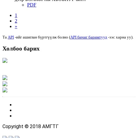
PDF
1
2
»
Та
API
-ийг ашиглан бүртгүүлж болно (
API бичиг баримтууд
-ээс харна уу).
Холбоо барих
Хаяг: Ашигт малтмал, газрын тосны газар, Монгол Улс, Улаанбаатар хот
15170, Чингэлтэй дүүрэг, Барилгачдын талбай-3, Засгийн газрын XII байр,
баруун жигүүр
Факс: 976-11-310370
Вэб админ: 976-51-263915
Цахим шуудан: info@mrpam.gov.mn
Copyright © 2018 АМГТГ