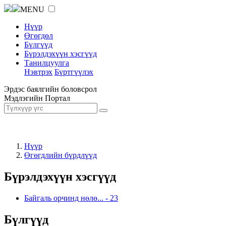
MENU
Нүүр
Өгөгдөл
Бүлгүүд
Бүрэлдэхүүн хэсгүүд
Танилцуулга
Нэвтрэх
Бүртгүүлэх
Эрдэс баялгийн боловсрол
Мэдлэгийн Портал
Нүүр
Өгөгдлийн бүрдлүүд
Бүрэлдэхүүн хэсгүүд
Байгаль орчинд нөлө...
-
23
Бүлгүүд