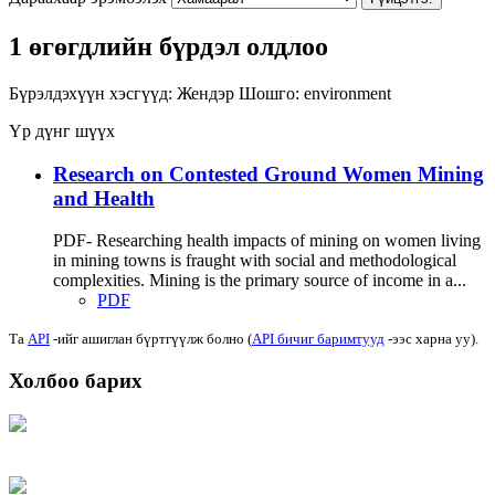
1 өгөгдлийн бүрдэл олдлоо
Бүрэлдэхүүн хэсгүүд:
Жендэр
Шошго:
environment
Үр дүнг шүүх
Research on Contested Ground Women Mining
and Health
PDF- Researching health impacts of mining on women living
in mining towns is fraught with social and methodological
complexities. Mining is the primary source of income in a...
PDF
Та
API
-ийг ашиглан бүртгүүлж болно (
API бичиг баримтууд
-ээс харна уу).
Холбоо барих
Хаяг: Ашигт малтмал, газрын тосны газар, Монгол Улс, Улаанбаатар хот
15170, Чингэлтэй дүүрэг, Барилгачдын талбай-3, Засгийн газрын XII байр,
баруун жигүүр
Факс: 976-11-310370