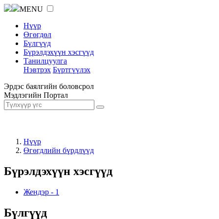
MENU
Нүүр
Өгөгдөл
Бүлгүүд
Бүрэлдэхүүн хэсгүүд
Танилцуулга
Нэвтрэх
Бүртгүүлэх
Эрдэс баялгийн боловсрол
Мэдлэгийн Портал
Нүүр
Өгөгдлийн бүрдлүүд
Бүрэлдэхүүн хэсгүүд
Жендэр
-
1
Бүлгүүд