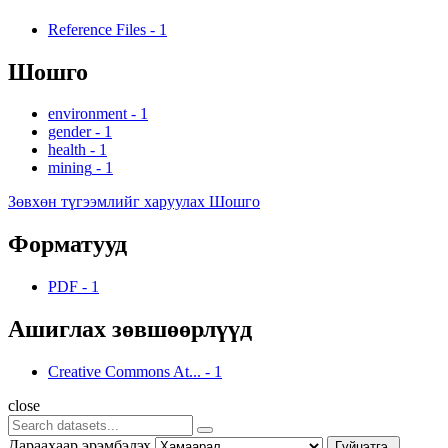
Reference Files
-
1
Шошго
environment
-
1
gender
-
1
health
-
1
mining
-
1
Зөвхөн түгээмлийг харуулах Шошго
Форматууд
PDF
-
1
Ашиглах зөвшөөрлүүд
Creative Commons At...
-
1
close
Дараахаар эрэмбэлэх
Гүйцэтгэ.