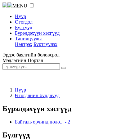
MENU
Нүүр
Өгөгдөл
Бүлгүүд
Бүрэлдэхүүн хэсгүүд
Танилцуулга
Нэвтрэх
Бүртгүүлэх
Эрдэс баялгийн боловсрол
Мэдлэгийн Портал
Нүүр
Өгөгдлийн бүрдлүүд
Бүрэлдэхүүн хэсгүүд
Байгаль орчинд нөлө...
-
2
Бүлгүүд