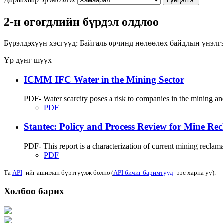
Гүйцэтгэ.
2-н өгөгдлийн бүрдэл олдлоо
Бүрэлдэхүүн хэсгүүд:
Байгаль орчинд нөлөөлөх байдлын үнэлг
Үр дүнг шүүх
ICMM IFC Water in the Mining Sector
PDF- Water scarcity poses a risk to companies in the mining and m
PDF
Stantec: Policy and Process Review for Mine Rec
PDF- This report is a characterization of current mining reclama
PDF
Та
API
-ийг ашиглан бүртгүүлж болно (
API бичиг баримтууд
-ээс харна уу).
Холбоо барих
Хаяг: Ашигт малтмал, газрын тосны газар, Монгол Улс, Улаанбаатар хот 1
Факс: 976-11-310370