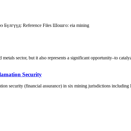
ээ
Бүлгүүд:
Reference Files
Шошго:
eia
mining
etals sector, but it also represents a significant opportunity–to catalyz
lamation Security
tion security (financial assurance) in six mining jurisdictions including
5170, Чингэлтэй дүүрэг, Барилгачдын талбай-3, Засгийн газрын XII байр, бару