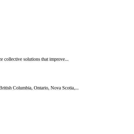
e collective solutions that improve...
 British Columbia, Ontario, Nova Scotia,...
ун жигүүр