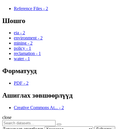
Reference Files
-
2
Шошго
eia
-
2
environment
-
2
mining
-
2
policy
-
1
reclamation
-
1
water
-
1
Форматууд
PDF
-
2
Ашиглах зөвшөөрлүүд
Creative Commons At...
-
2
close
Дараахаар эрэмбэлэх