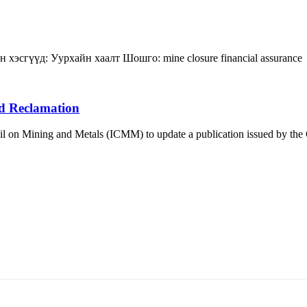
н хэсгүүд:
Уурхайн хаалт
Шошго:
mine closure
financial assurance
d Reclamation
 on Mining and Metals (ICMM) to update a publication issued by the Co
5170, Чингэлтэй дүүрэг, Барилгачдын талбай-3, Засгийн газрын XII байр, бару