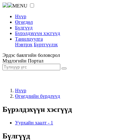
MENU
Нүүр
Өгөгдөл
Бүлгүүд
Бүрэлдэхүүн хэсгүүд
Танилцуулга
Нэвтрэх
Бүртгүүлэх
Эрдэс баялгийн боловсрол
Мэдлэгийн Портал
Нүүр
Өгөгдлийн бүрдлүүд
Бүрэлдэхүүн хэсгүүд
Уурхайн хаалт
-
1
Бүлгүүд