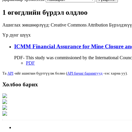
1 өгөгдлийн бүрдэл олдлоо
Ашиглах зөвшөөрлүүд:
Creative Commons Attribution
Бүрэлдэхүү
Үр дүнг шүүх
ICMM Financial Assurance for Mine Closure an
PDF- This study was commissioned by the International Council
PDF
Та
API
-ийг ашиглан бүртгүүлж болно (
API бичиг баримтууд
-ээс харна уу).
Холбоо барих
Хаяг: Ашигт малтмал, газрын тосны газар, Монгол Улс, Улаанбаатар хот 1
Факс: 976-11-310370
Вэб админ: 976-51-263915
Цахим шуудан: info@mrpam.gov.mn