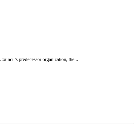
uncil’s predecessor organization, the...
ун жигүүр