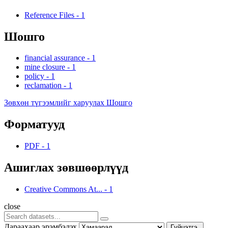
Reference Files
-
1
Шошго
financial assurance
-
1
mine closure
-
1
policy
-
1
reclamation
-
1
Зөвхөн түгээмлийг харуулах Шошго
Форматууд
PDF
-
1
Ашиглах зөвшөөрлүүд
Creative Commons At...
-
1
close
Дараахаар эрэмбэлэх
Гүйцэтгэ.