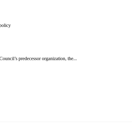
policy
uncil’s predecessor organization, the...
ун жигүүр