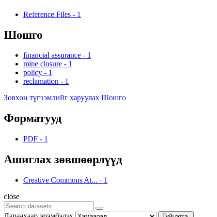
Reference Files
-
1
Шошго
financial assurance
-
1
mine closure
-
1
policy
-
1
reclamation
-
1
Зөвхөн түгээмлийг харуулах Шошго
Форматууд
PDF
-
1
Ашиглах зөвшөөрлүүд
Creative Commons At...
-
1
close
Дараахаар эрэмбэлэх
Гүйцэтгэ.