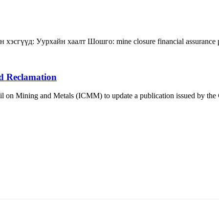
н хэсгүүд:
Уурхайн хаалт
Шошго:
mine closure
financial assurance
d Reclamation
 on Mining and Metals (ICMM) to update a publication issued by the Co
5170, Чингэлтэй дүүрэг, Барилгачдын талбай-3, Засгийн газрын XII байр, бару