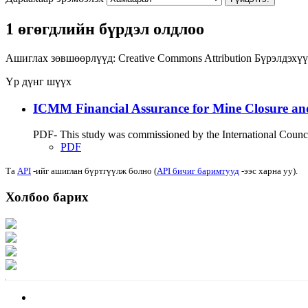
1 өгөгдлийн бүрдэл олдлоо
Ашиглах зөвшөөрлүүд:
Creative Commons Attribution
Бүрэлдэхүү
Үр дүнг шүүх
ICMM Financial Assurance for Mine Closure an
PDF- This study was commissioned by the International Council
PDF
Та
API
-ийг ашиглан бүртгүүлж болно (
API бичиг баримтууд
-ээс харна уу).
Холбоо барих
Хаяг: Ашигт малтмал, газрын тосны газар, Монгол Улс, Улаанбаатар хот 1
Факс: 976-11-310370
Вэб админ: 976-51-263915
Цахим шуудан: info@mrpam.gov.mn