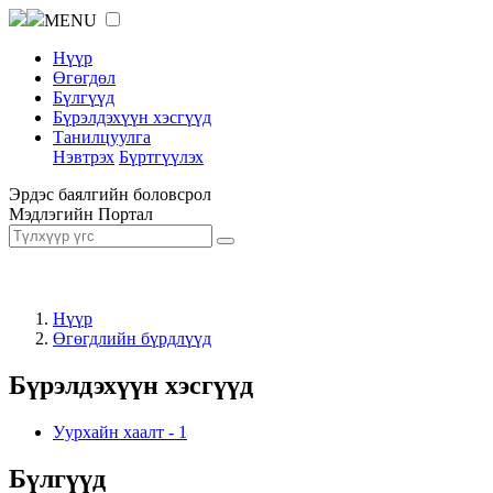
MENU
Нүүр
Өгөгдөл
Бүлгүүд
Бүрэлдэхүүн хэсгүүд
Танилцуулга
Нэвтрэх
Бүртгүүлэх
Эрдэс баялгийн боловсрол
Мэдлэгийн Портал
Нүүр
Өгөгдлийн бүрдлүүд
Бүрэлдэхүүн хэсгүүд
Уурхайн хаалт
-
1
Бүлгүүд