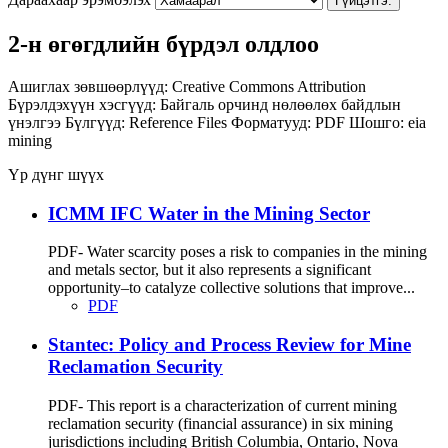
Гүйцэтгэ.
2-н өгөгдлийн бүрдэл олдлоо
Ашиглах зөвшөөрлүүд:
Creative Commons Attribution
Бүрэлдэхүүн хэсгүүд:
Байгаль орчинд нөлөөлөх байдлын
үнэлгээ
Бүлгүүд:
Reference Files
Форматууд:
PDF
Шошго:
eia
mining
Үр дүнг шүүх
ICMM IFC Water in the Mining Sector
PDF- Water scarcity poses a risk to companies in the mining
and metals sector, but it also represents a significant
opportunity–to catalyze collective solutions that improve...
PDF
Stantec: Policy and Process Review for Mine
Reclamation Security
PDF- This report is a characterization of current mining
reclamation security (financial assurance) in six mining
jurisdictions including British Columbia, Ontario, Nova