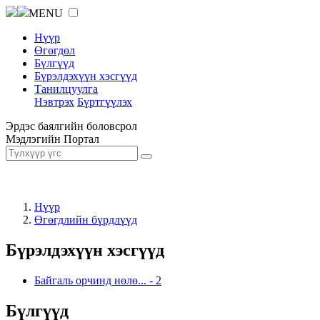
MENU
Нүүр
Өгөгдөл
Бүлгүүд
Бүрэлдэхүүн хэсгүүд
Танилцуулга
Нэвтрэх
Бүртгүүлэх
Эрдэс баялгийн боловсрол
Мэдлэгийн Портал
Нүүр
Өгөгдлийн бүрдлүүд
Бүрэлдэхүүн хэсгүүд
Байгаль орчинд нөлө...
-
2
Бүлгүүд