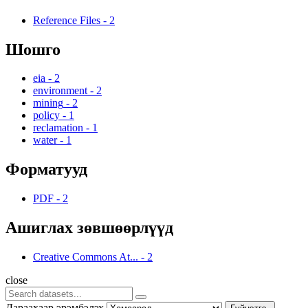
Reference Files
-
2
Шошго
eia
-
2
environment
-
2
mining
-
2
policy
-
1
reclamation
-
1
water
-
1
Форматууд
PDF
-
2
Ашиглах зөвшөөрлүүд
Creative Commons At...
-
2
close
Дараахаар эрэмбэлэх