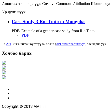
Ашиглах зөвшөөрлүүд:
Creative Commons Attribution
Шошго:
oy
Үр дүнг шүүх
Case Study 3 Rio Tinto in Mongolia
PDF- Example of a gender case study from Rio Tinto
PDF
Та
API
-ийг ашиглан бүртгүүлж болно (
API бичиг баримтууд
-ээс харна уу).
Холбоо барих
Хаяг: Ашигт малтмал, газрын тосны газар, Монгол Улс, Улаанбаатар хот 1
Факс: 976-11-310370
Вэб админ: 976-51-263915
Цахим шуудан: info@mrpam.gov.mn
Copyright © 2018 АМГТГ