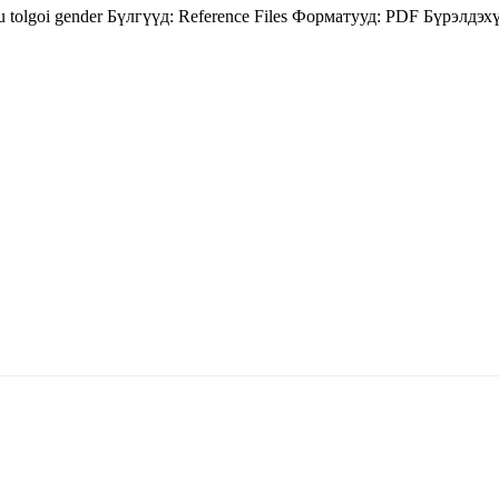
u tolgoi
gender
Бүлгүүд:
Reference Files
Форматууд:
PDF
Бүрэлдэхү
5170, Чингэлтэй дүүрэг, Барилгачдын талбай-3, Засгийн газрын XII байр, бару