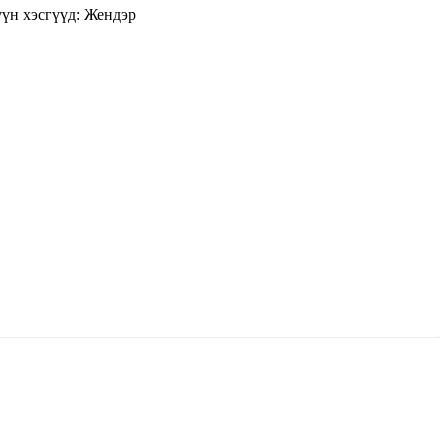
үн хэсгүүд:
Жендэр
ун жигүүр