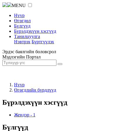
MENU
Нүүр
Өгөгдөл
Бүлгүүд
Бүрэлдэхүүн хэсгүүд
Танилцуулга
Нэвтрэх
Бүртгүүлэх
Эрдэс баялгийн боловсрол
Мэдлэгийн Портал
Нүүр
Өгөгдлийн бүрдлүүд
Бүрэлдэхүүн хэсгүүд
Жендэр
-
1
Бүлгүүд