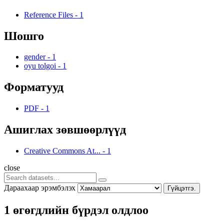
Reference Files
-
1
Шошго
gender
-
1
oyu tolgoi
-
1
Форматууд
PDF
-
1
Ашиглах зөвшөөрлүүд
Creative Commons At...
-
1
close
Дараахаар эрэмбэлэх
Гүйцэтгэ.
1 өгөгдлийн бүрдэл олдлоо