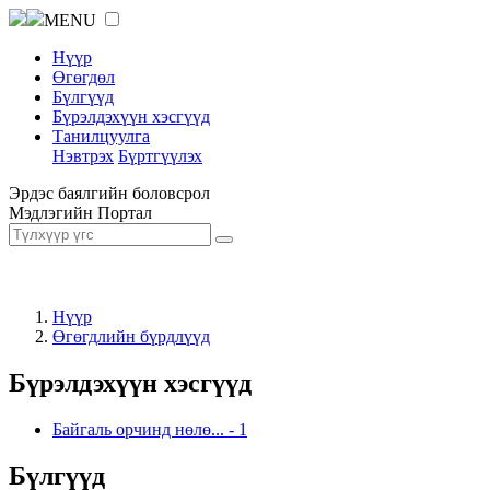
MENU
Нүүр
Өгөгдөл
Бүлгүүд
Бүрэлдэхүүн хэсгүүд
Танилцуулга
Нэвтрэх
Бүртгүүлэх
Эрдэс баялгийн боловсрол
Мэдлэгийн Портал
Нүүр
Өгөгдлийн бүрдлүүд
Бүрэлдэхүүн хэсгүүд
Байгаль орчинд нөлө...
-
1
Бүлгүүд