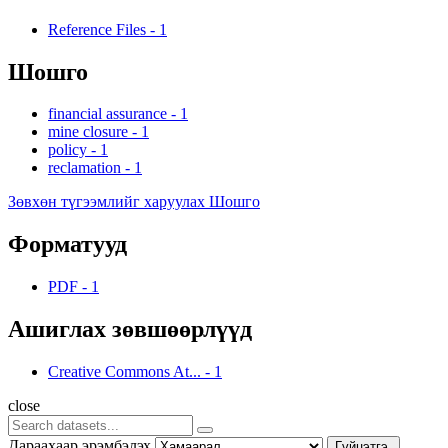
Reference Files
-
1
Шошго
financial assurance
-
1
mine closure
-
1
policy
-
1
reclamation
-
1
Зөвхөн түгээмлийг харуулах Шошго
Форматууд
PDF
-
1
Ашиглах зөвшөөрлүүд
Creative Commons At...
-
1
close
Дараахаар эрэмбэлэх
Гүйцэтгэ.