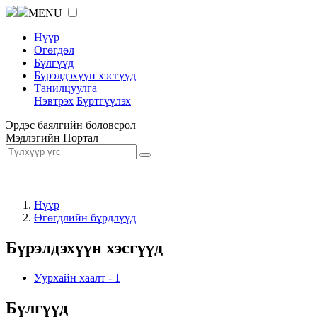
MENU
Нүүр
Өгөгдөл
Бүлгүүд
Бүрэлдэхүүн хэсгүүд
Танилцуулга
Нэвтрэх
Бүртгүүлэх
Эрдэс баялгийн боловсрол
Мэдлэгийн Портал
Нүүр
Өгөгдлийн бүрдлүүд
Бүрэлдэхүүн хэсгүүд
Уурхайн хаалт
-
1
Бүлгүүд