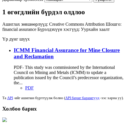
1 өгөгдлийн бүрдэл олдлоо
Ашиглах зөвшөөрлүүд:
Creative Commons Attribution
Шошго:
financial assurance
Бүрэлдэхүүн хэсгүүд:
Уурхайн хаалт
Үр дүнг шүүх
ICMM Financial Assurance for Mine Closure
and Reclamation
PDF- This study was commissioned by the International
Council on Mining and Metals (ICMM) to update a
publication issued by the Council’s predecessor organization,
the...
PDF
Та
API
-ийг ашиглан бүртгүүлж болно (
API бичиг баримтууд
-ээс харна уу).
Холбоо барих
Хаяг: Ашигт малтмал, газрын тосны газар, Монгол Улс, Улаанбаатар хот
15170, Чингэлтэй дүүрэг, Барилгачдын талбай-3, Засгийн газрын XII байр,