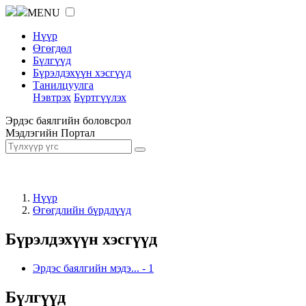
MENU
Нүүр
Өгөгдөл
Бүлгүүд
Бүрэлдэхүүн хэсгүүд
Танилцуулга
Нэвтрэх
Бүртгүүлэх
Эрдэс баялгийн боловсрол
Мэдлэгийн Портал
Нүүр
Өгөгдлийн бүрдлүүд
Бүрэлдэхүүн хэсгүүд
Эрдэс баялгийн мэдэ...
-
1
Бүлгүүд