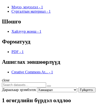
Мэдээ, мэдээлэл
-
1
Сургалтын материал
-
1
Шошго
Хайлуур жонш
-
1
Форматууд
PDF
-
1
Ашиглах зөвшөөрлүүд
Creative Commons At...
-
1
close
Дараахаар эрэмбэлэх
Гүйцэтгэ.
1 өгөгдлийн бүрдэл олдлоо