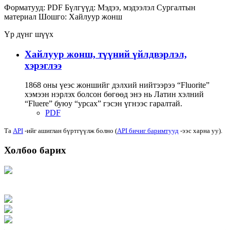
Форматууд:
PDF
Бүлгүүд:
Мэдээ, мэдээлэл
Сургалтын
материал
Шошго:
Хайлуур жонш
Үр дүнг шүүх
Хайлуур жонш, түүний үйлдвэрлэл,
хэрэглээ
1868 оны үеэс жоншийг дэлхий нийтээрээ “Fluorite”
хэмээн нэрлэх болсон бөгөөд энэ нь Латин хэлний
“Fluere” буюу “урсах” гэсэн үгнээс гаралтай.
PDF
Та
API
-ийг ашиглан бүртгүүлж болно (
API бичиг баримтууд
-ээс харна уу).
Холбоо барих
Хаяг: Ашигт малтмал, газрын тосны газар, Монгол Улс, Улаанбаатар хот
15170, Чингэлтэй дүүрэг, Барилгачдын талбай-3, Засгийн газрын XII байр,
баруун жигүүр
Факс: 976-11-310370
Вэб админ: 976-51-263915
Цахим шуудан: info@mrpam.gov.mn