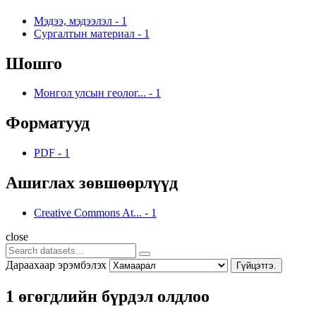
Мэдээ, мэдээлэл
-
1
Сургалтын материал
-
1
Шошго
Монгол улсын геолог...
-
1
Форматууд
PDF
-
1
Ашиглах зөвшөөрлүүд
Creative Commons At...
-
1
close
Дараахаар эрэмбэлэх
Гүйцэтгэ.
1 өгөгдлийн бүрдэл олдлоо