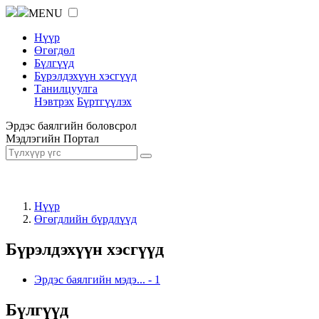
MENU
Нүүр
Өгөгдөл
Бүлгүүд
Бүрэлдэхүүн хэсгүүд
Танилцуулга
Нэвтрэх
Бүртгүүлэх
Эрдэс баялгийн боловсрол
Мэдлэгийн Портал
Нүүр
Өгөгдлийн бүрдлүүд
Бүрэлдэхүүн хэсгүүд
Эрдэс баялгийн мэдэ...
-
1
Бүлгүүд