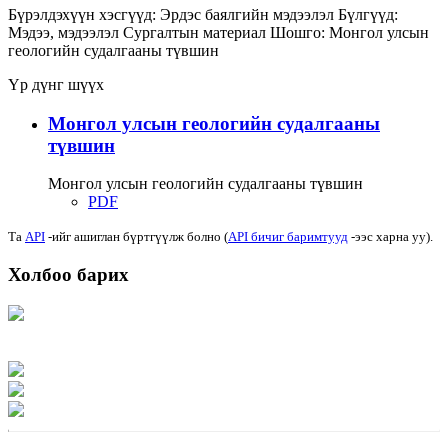
Бүрэлдэхүүн хэсгүүд:
Эрдэс баялгийн мэдээлэл
Бүлгүүд:
Мэдээ, мэдээлэл
Сургалтын материал
Шошго:
Монгол улсын
геологийн судалгааны түвшин
Үр дүнг шүүх
Монгол улсын геологийн судалгааны
түвшин
Монгол улсын геологийн судалгааны түвшин
PDF
Та
API
-ийг ашиглан бүртгүүлж болно (
API бичиг баримтууд
-ээс харна уу).
Холбоо барих
Хаяг: Ашигт малтмал, газрын тосны газар, Монгол Улс, Улаанбаатар хот
15170, Чингэлтэй дүүрэг, Барилгачдын талбай-3, Засгийн газрын XII байр,
баруун жигүүр
Факс: 976-11-310370
Вэб админ: 976-51-263915
Цахим шуудан: info@mrpam.gov.mn